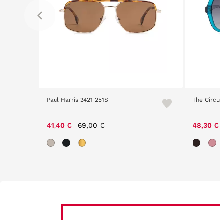
Paul Harris 2421 251S
The Circu
Price reduced from
to
41,40 €
69,00 €
48,30 