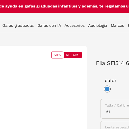
de ayuda en gafas graduadas infantiles y además, te regalamos un
Gafas graduadas
Gafas con IA
Accesorios
Audiología
Marcas
50%
RELABS
Fila SFI514
color
selected
Talla / Calibr
Lente espeja