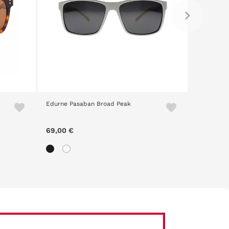
Edurne Pasaban Broad Peak
Paul Harri
69,00 €
69,00 €