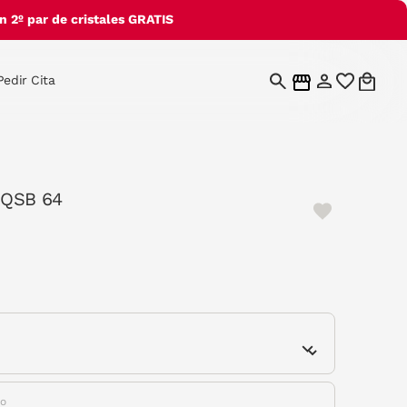
 2º par de cristales GRATIS
Pedir Cita
 6QSB 64
e
do