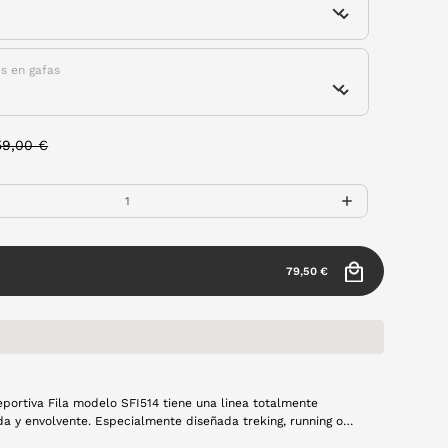
es en gafas
rice reduced from
to
59,00 €
79,50 €
eportiva Fila modelo SFI514 tiene una linea totalmente
envolvente. Especialmente diseñada treking, running o
 paseos por la ciudad. Es de pasta en color azul marino.