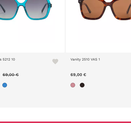
s 5212 10
Vanity 2510 VAS 1
Price reduced from
to
€
69,00 €
69,00 €