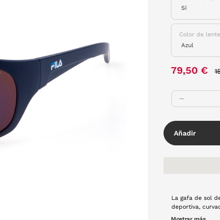
Color de lent
P
79,50 €
1
Añadir
La gafa de sol d
deportiva, curvada y 
incluso para tus
Mostrar más