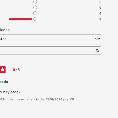
0
0
0
2
niones
5
/
5
icada
o hay stock
026
, tras una experiencia del
25/6/2026
por
V.P.