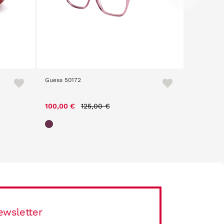
Guess 50172
Estuche P
Price reduced from
to
100,00 €
125,00 €
4,20 €
ewsletter