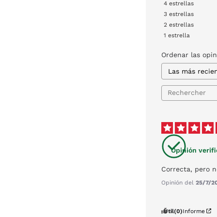
4
estrellas
3
estrellas
2
estrellas
1
estrella
Ordenar las opi
Opinión verif
Correcta, pero n
Opinión del
25/7/2
Útil
(0)
Informe