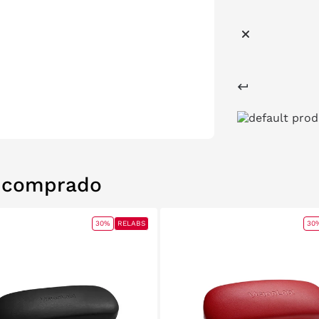
n comprado
30%
RELABS
30