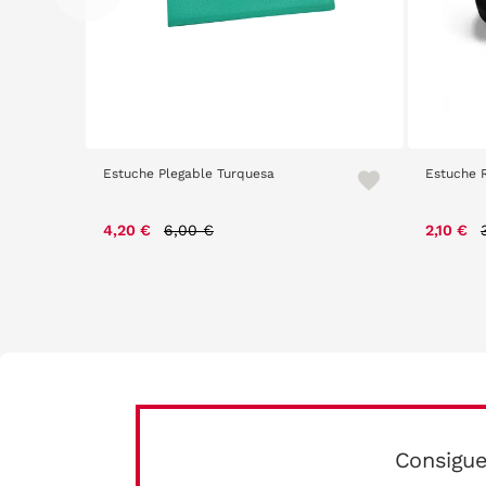
Estuche Plegable Turquesa
Estuche R
Price reduced from
to
4,20 €
6,00 €
2,10 €
Consigue