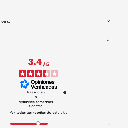
forma 100% segura.
ional
3.4
/
5
Basado en
5
opiniones sometidas
a control
Ver todas las reseñas de este sitio
3