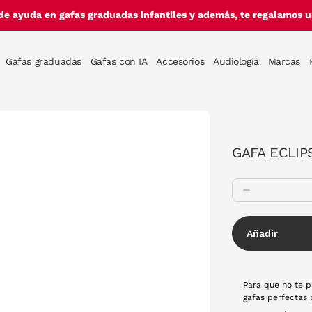
de ayuda en gafas graduadas infantiles y además, te regalamos un
Gafas graduadas
Gafas con IA
Accesorios
Audiología
Marcas
GAFA ECLIP
Añadir
Para que no te p
gafas perfectas 
vista. No te arr