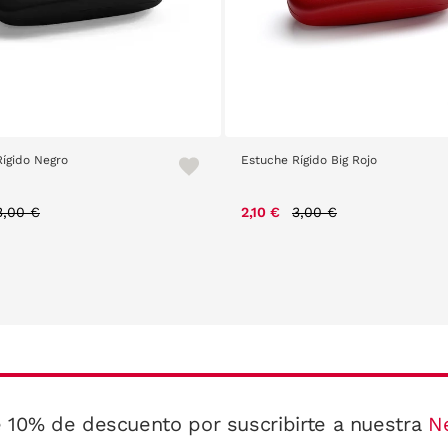
ígido Negro
Estuche Rígido Big Rojo
Price reduced from
to
Price reduced from
to
3,00 €
2,10 €
3,00 €
 10% de descuento por suscribirte a nuestra
N