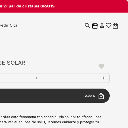
 2º par de cristales GRATIS
Pedir Cita
SE SOLAR
2,00 €
ierdas este fenómeno tan especial VisionLab! te ofrece unas
para ver el eclipse de sol. Queremos cuidarte y proteger tu
iesgues, usa gafas certificadas y homologadas para poder ver