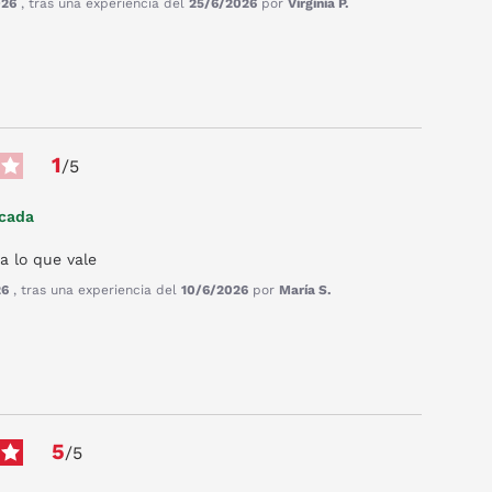
026
, tras una experiencia del
25/6/2026
por
Virginia P.
1
/
5
icada
a lo que vale
26
, tras una experiencia del
10/6/2026
por
María S.
5
/
5