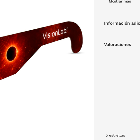
Mostrar más
los eclipses de 
Información adic
Valoraciones
5
estrellas