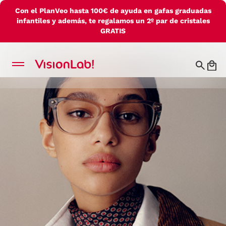
Con el PlanVeo hasta 100€ de ayuda en gafas graduadas
infantiles y además, te regalamos un 2º par de cristales
GRATIS