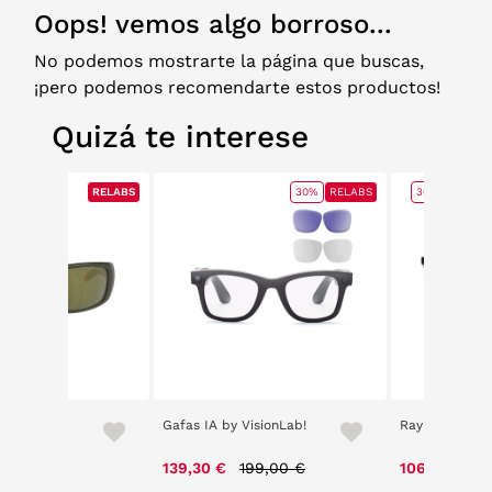
Oops! vemos algo borroso...
No podemos mostrarte la página que buscas,
¡pero podemos recomendarte estos productos!
Quizá te interese
RELABS
RELABS
30%
RELABS
30%
RELAB
 Shot 4182
Gafas IA by VisionLab!
Ray Ban 4378
97,00 €
Price reduced from
to
Pr
139,30 €
199,00 €
106,71 €
15