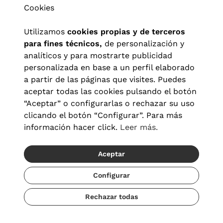
Cookies
Utilizamos
cookies propias y de terceros
para fines técnicos,
de personalización y
analíticos y para mostrarte publicidad
personalizada en base a un perfil elaborado
a partir de las páginas que visites. Puedes
aceptar todas las cookies pulsando el botón
“Aceptar” o configurarlas o rechazar su uso
clicando el botón “Configurar”. Para más
Aviso legal
|
Política de privacidad
|
Términos y condiciones
|
información hacer click.
Leer más.
Política de cookies
|
Configuración de cookies
Aceptar
© 2026 Visionlab España
Configurar
Rechazar todas
Añadir
104,00 €