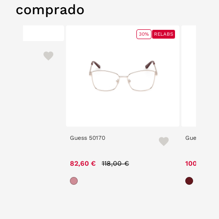
comprado
30%
RELABS
Guess 50170
Guess GU5
Price reduced from
to
82,60 €
118,00 €
100,00 €