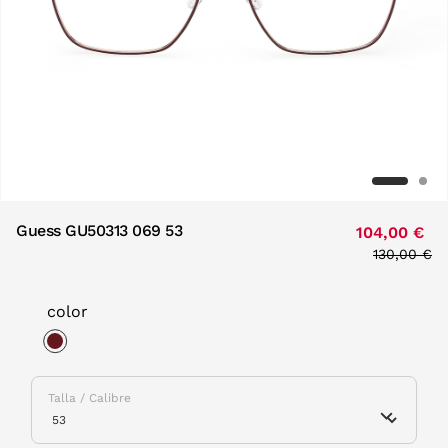
Guess GU50313 069 53
104,00 €
Price redu
130,00 €
to
color
selected
Talla / Calibre