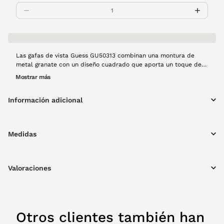
Las gafas de vista Guess GU50313 combinan una montura de
metal granate con un diseño cuadrado que aporta un toque de
elegancia moderna. Su construcción ligera y estable garantiza
Mostrar más
comodidad durante todo el día, ideal para cualquier tarea que
requiera visión clara. Con la calidad de Guess, este modelo
Información adicional
refleja un estilo sofisticado sin sacrificar la funcionalidad.
Medidas
Valoraciones
Otros clientes también han