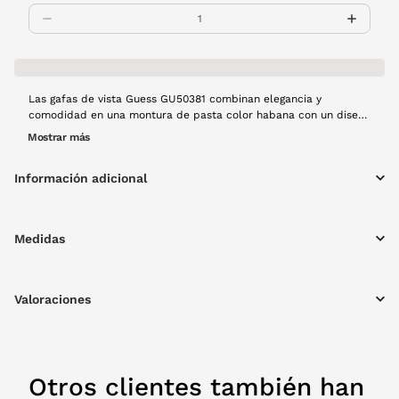
Las gafas de vista Guess GU50381 combinan elegancia y
comodidad en una montura de pasta color habana con un diseño
cuadrado que realza cualquier look. Su estructura ligera y sus
Mostrar más
líneas limpias garantizan una visión clara y cómoda durante todo
el día. Ideal para quienes buscan estilo sin sacrificar la calidad
Información adicional
visual.
Medidas
Valoraciones
Otros clientes también han