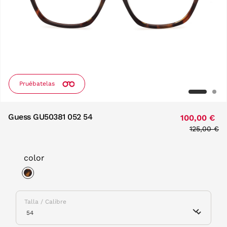
Pruébatelas
Guess GU50381 052 54
100,00 €
Price red
125,00 €
to
color
selected
Talla / Calibre