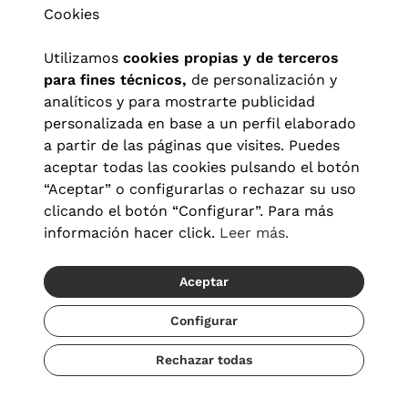
Cookies
Utilizamos
cookies propias y de terceros
para fines técnicos,
de personalización y
analíticos y para mostrarte publicidad
personalizada en base a un perfil elaborado
a partir de las páginas que visites. Puedes
aceptar todas las cookies pulsando el botón
“Aceptar” o configurarlas o rechazar su uso
clicando el botón “Configurar”. Para más
Aviso legal
|
Política de privacidad
|
Términos y condiciones
|
información hacer click.
Leer más.
Política de cookies
|
Configuración de cookies
Aceptar
© 2026 Visionlab España
Configurar
Rechazar todas
Añadir
100,00 €