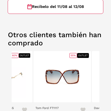
Recíbelo del 11/08 al 12/08
Otros clientes también han
comprado
60%
OUTLET
55%
OUTLET
re SZV466S
Tom Ford FT1117
David Beck