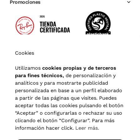
Promociones
Cookies
Utilizamos
cookies propias y de terceros
para fines técnicos,
de personalización y
analíticos y para mostrarte publicidad
personalizada en base a un perfil elaborado
a partir de las páginas que visites. Puedes
aceptar todas las cookies pulsando el botón
“Aceptar” o configurarlas o rechazar su uso
clicando el botón “Configurar”. Para más
Aviso legal
|
Política de privacidad
|
Términos y condiciones
|
información hacer click.
Leer más.
Política de cookies
|
Configuración de cookies