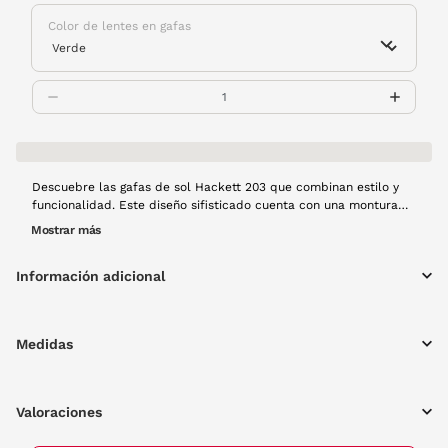
Color de lentes en gafas
Descuebre las gafas de sol Hackett 203 que combinan estilo y
funcionalidad. Este diseño sifisticado cuenta con una montura
de en color habana, lo que las hace resistentes y ligeras. Las
Mostrar más
lentes en color verde ofrecen una protección óptima contra los
rayos mientras que la icónica forma aviador aporta un toque
Información adicional
atemporal que se adapta a cualquier estilo. Perfectas para
quienes buscan elegancia y confort en sus accesorios.
Medidas
Valoraciones