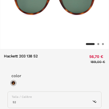
Hackett 203 138 52
56,70 €
Price redu
189,00 €
to
color
selected
Talla / Calibre