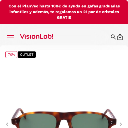
Con el PlanVeo hasta 100€ de ayuda en gafas graduadas
infantiles y además, te regalamos un 2º par de cristales
GRATIS
70%
OUTLET
Previous