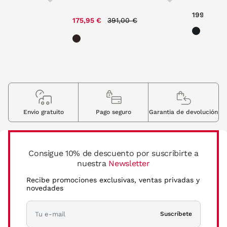
ce reduced from
to
Price reduced from
to
199,00 €
,00 €
175,95 €
391,00 €
Envio gratuito
Pago seguro
Garantia de devolución
Consigue 10% de descuento por suscribirte a
nuestra
Newsletter
Recibe promociones exclusivas, ventas privadas y
novedades
Suscríbete