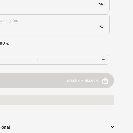
es en gafas
,00 €
-
133,00 €
152,00 €
ional