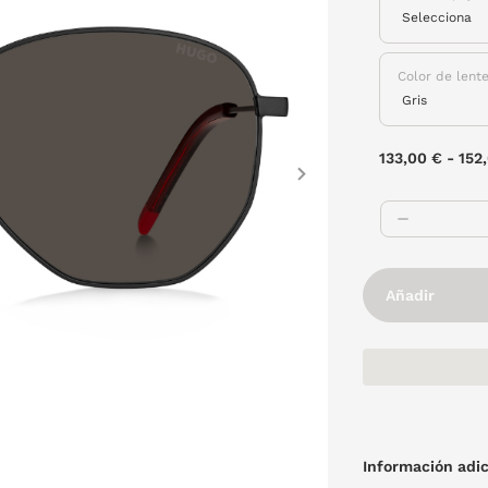
Color de lent
133,00 €
-
152
Next
Añadir
Información adic