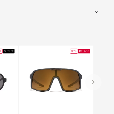
%
OUTLET
30%
RELABS