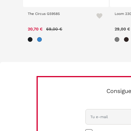
The Circus G5958S
Loom 230
Price reduced from
to
20,70 €
69,00 €
29,00 €
Consigue