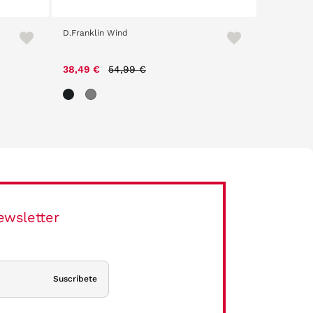
D.Franklin Wind
Loom 2305
Price reduced from
to
38,49 €
54,99 €
29,00 €
ewsletter
Suscríbete