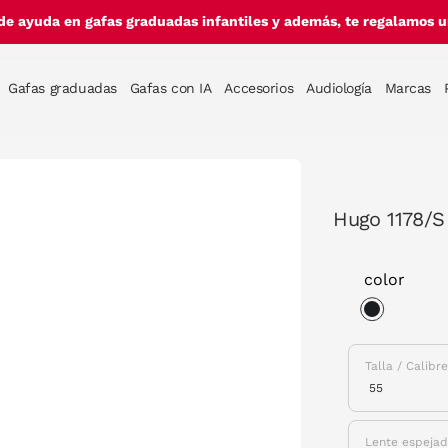
de ayuda en gafas graduadas infantiles y además, te regalamos un
Gafas graduadas
Gafas con IA
Accesorios
Audiología
Marcas
Hugo 1178/S
color
selected
Talla / Calibr
Lente espeja