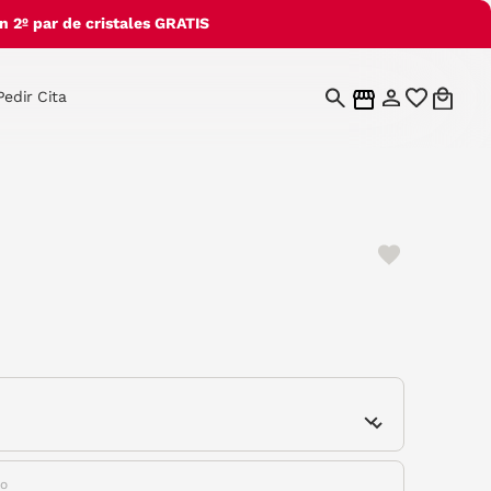
 2º par de cristales GRATIS
Pedir Cita
e
do