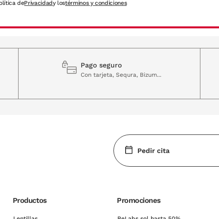
olítica de
Privacidad
y los
términos y condiciones
Pago seguro
Con tarjeta, Sequra, Bizum...
Pedir cita
Productos
Promociones
Lentillas
ReLabs sol hasta 50%