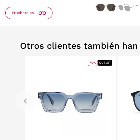
Pruébatelas
Otros clientes también ha
0%
OUTLET
70%
OUTLET