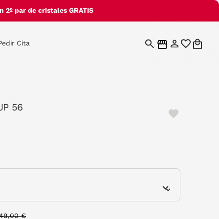
 2º par de cristales GRATIS
Pedir Cita
JP 56
e
Price reduced from
to
149,00 €