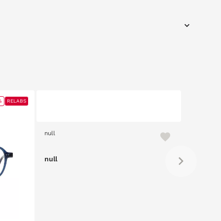
%
RELABS
null
null
null
null