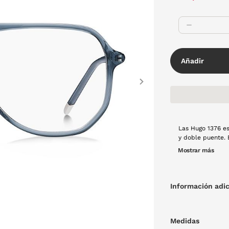
Añadir
Next
Las Hugo 1376 es
y doble puente. E
quienes buscan u
Mostrar más
visual.
Información adic
Medidas