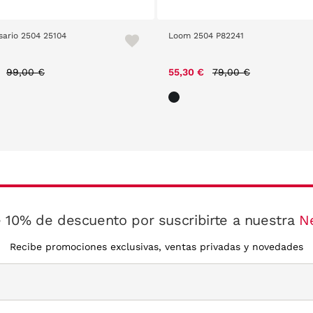
sario 2504 25104
Loom 2504 P82241
Price reduced from
to
Price reduced from
to
€
99,00 €
55,30 €
79,00 €
 10% de descuento por suscribirte a nuestra
N
Recibe promociones exclusivas, ventas privadas y novedades