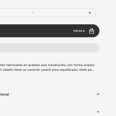
119,20 €
tán fabricadas en acetato azul translúcido, con forma aviador
l diseño tiene un carácter juvenil pero equilibrado, ideal para
na gafa graduada con personalidad, sin perder la ligereza
ional