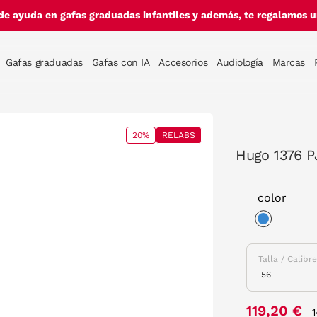
de ayuda en gafas graduadas infantiles y además, te regalamos un
Gafas graduadas
Gafas con IA
Accesorios
Audiología
Marcas
20%
RELABS
Hugo 1376 P
color
selected
Talla / Calibr
119,20 €