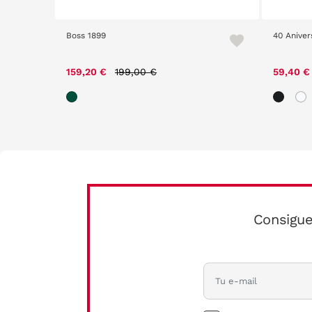
Boss 1899
40 Aniver
Price reduced from
to
159,20 €
199,00 €
59,40 
Consigue