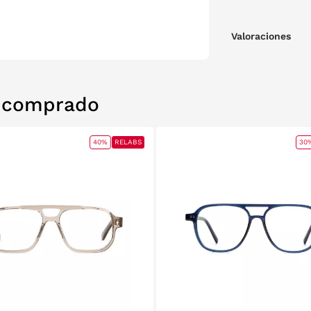
Valoraciones
n comprado
40%
RELABS
30