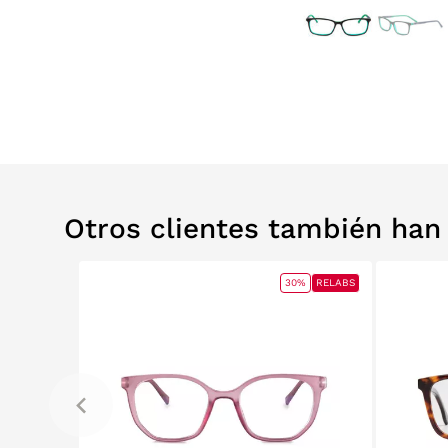
Otros clientes también ha
0%
RELABS
30%
RELABS