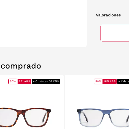
Valoraciones
n comprado
50%
RELABS
+ Cristales GRATIS
50%
RELABS
+ Crist