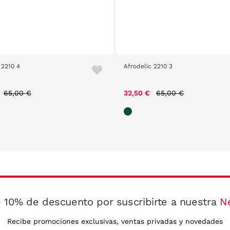
 2210 4
Afrodelic 2210 3
Price reduced from
to
Price reduced from
to
65,00 €
32,50 €
65,00 €
 10% de descuento por suscribirte a nuestra
N
Recibe promociones exclusivas, ventas privadas y novedades