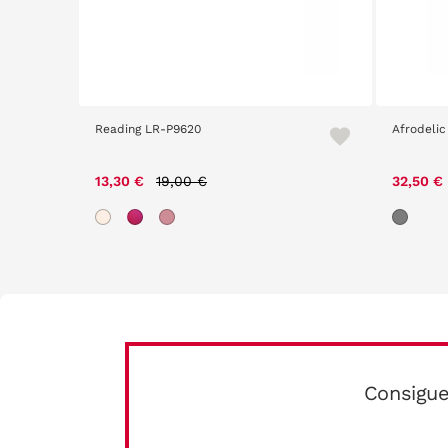
Reading LR-P9620
Afrodelic
Price reduced from
to
13,30 €
19,00 €
32,50 €
Consigue