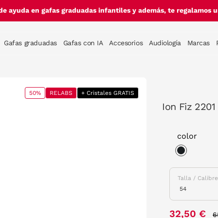
de ayuda en gafas graduadas infantiles y además, te regalamos un
Gafas graduadas
Gafas con IA
Accesorios
Audiología
Marcas
50%
RELABS
+ Cristales GRATIS
Ion Fiz 2201
color
selected
Talla / Calibr
P
32,50 €
6