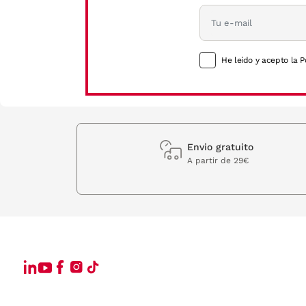
He leído y acepto la P
Envio gratuito
A partir de 29€