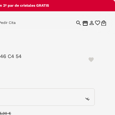
 2º par de cristales GRATIS
Pedir Cita
 46 C4 54
e
rice reduced from
to
5,00 €