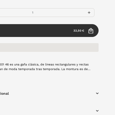
32,50 €
201 46 es una gafa clásica, de lineas rectangulares y rectas
an de moda temporada tras temporada. La montura es de
gro con detalles en verde por el interior.
ional