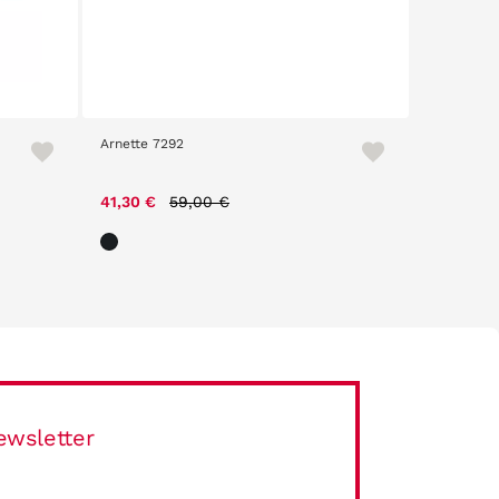
Arnette 7292
Arnette Fa
Price reduced from
to
41,30 €
59,00 €
62,00 €
ewsletter