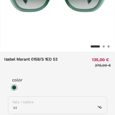
Isabel Marant 0158/S 1ED 53
135,00 €
Price redu
270,00 €
to
color
selected
Talla / Calibre