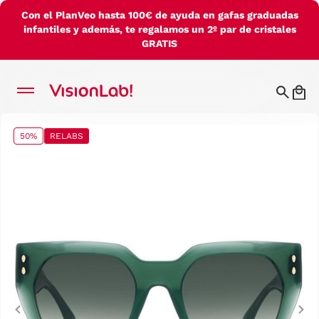
Con el PlanVeo hasta 100€ de ayuda en gafas graduadas
infantiles y además, te regalamos un 2º par de cristales
GRATIS
50%
RELABS
Previous