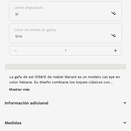
Lente degradado
Color de lentes en gafas
La gafa de sol 0158/S de Isabel Marant es un modelo cat eye en
color habana. Su diseño combiana los toques clásicos con
colores rompedores que darán un nuevo aspectoa tu mirada.
Mostrar más
Información adicional
Medidas