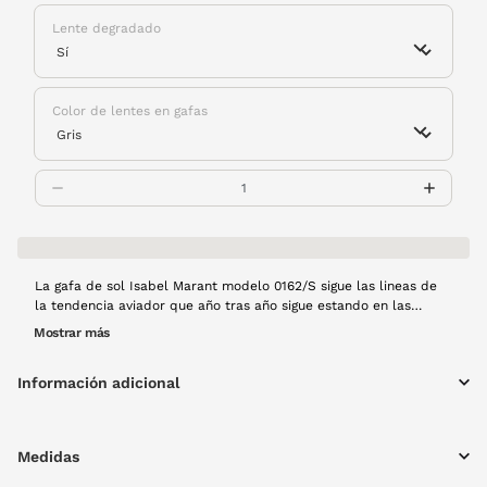
Lente degradado
Color de lentes en gafas
La gafa de sol Isabel Marant modelo 0162/S sigue las lineas de
la tendencia aviador que año tras año sigue estando en las
colecciones de todos los diseñadores de gafas. Esta montura es
Mostrar más
de pasta en tono habana e incorpora las varillas metálicas
doradas como toque diferencial.
Información adicional
Medidas