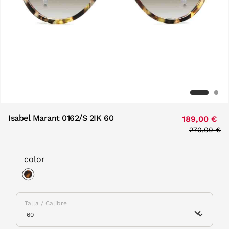
Isabel Marant 0162/S 2IK 60
189,00 €
Price redu
270,00 €
to
color
selected
Talla / Calibre