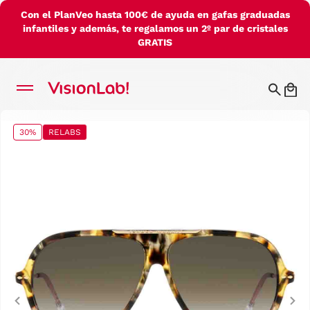
Con el PlanVeo hasta 100€ de ayuda en gafas graduadas
infantiles y además, te regalamos un 2º par de cristales
GRATIS
30%
RELABS
Previous