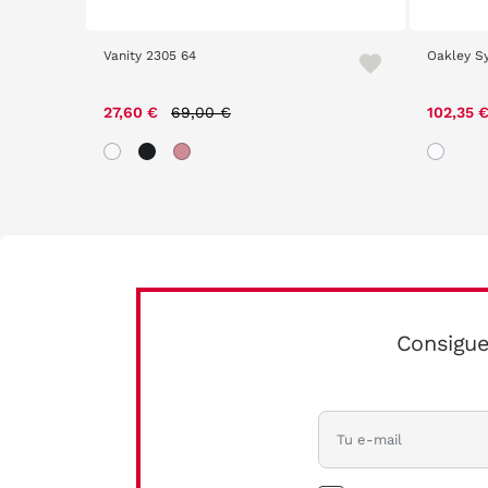
Vanity 2305 64
Oakley S
Price reduced from
to
27,60 €
69,00 €
102,35 
Consigue