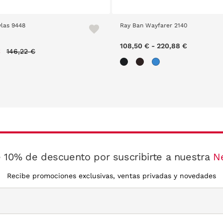
ylas 9448
Ray Ban Wayfarer 2140
Price reduced from
to
108,50 €
-
220,88 €
€
146,22 €
 10% de descuento por suscribirte a nuestra
N
Recibe promociones exclusivas, ventas privadas y novedades