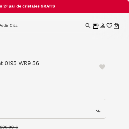
 2º par de cristales GRATIS
Pedir Cita
nt 0195 WR9 56
e
Price reduced from
to
200,00 €