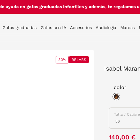
de ayuda en gafas graduadas infantiles y además, te regalamos un
Gafas graduadas
Gafas con IA
Accesorios
Audiología
Marcas
30%
RELABS
Isabel Mara
color
selected
Talla / Calibr
140,00 €