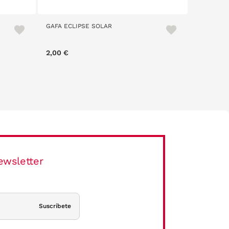
GAFA ECLIPSE SOLAR
American 
2,00 €
55,30 €
ewsletter
Suscríbete