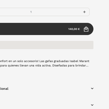
140,00 €
confort en un solo accesorio! Las gafas graduadas Isabel Marant
 para quienes llevan una vida activa. Diseñadas para brindar
e todo el día, son perfectas tanto para trabajar como para
u visión!
 en color verde.
ional