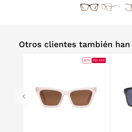
Otros clientes también ha
0%
RELABS
60%
RELABS