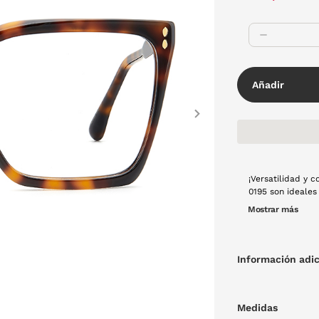
Añadir
Next
¡Versatilidad y 
0195 son ideales
comodidad durant
Mostrar más
actividades al aire ¿Qué más necesitas? ¡Hazlas tuyas y mejora t
Montura de pasta
Información adic
Medidas