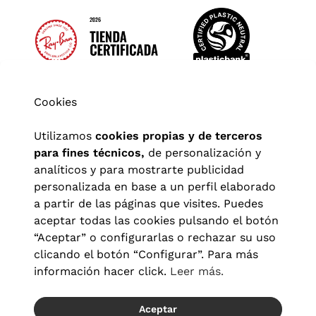
Cookies
Utilizamos
cookies propias y de terceros
para fines técnicos,
de personalización y
analíticos y para mostrarte publicidad
personalizada en base a un perfil elaborado
a partir de las páginas que visites. Puedes
aceptar todas las cookies pulsando el botón
“Aceptar” o configurarlas o rechazar su uso
clicando el botón “Configurar”. Para más
Aviso legal
|
Política de privacidad
|
Términos y condiciones
|
información hacer click.
Leer más.
Política de cookies
|
Configuración de cookies
Aceptar
© 2026 Visionlab España