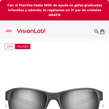
Con el PlanVeo hasta 100€ de ayuda en gafas graduadas
infantiles y además, te regalamos un 2º par de cristales
GRATIS
30%
RELABS
Previous