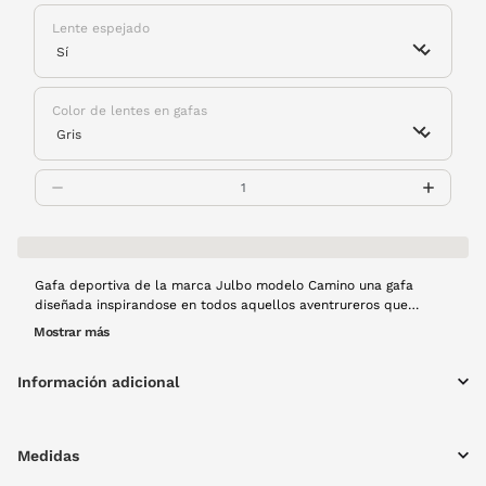
Lente espejado
Color de lentes en gafas
Gafa deportiva de la marca Julbo modelo Camino una gafa
diseñada inspirandose en todos aquellos aventrureros que
sueñan con llegar a Santiago de Compostela. Este modelo con
Mostrar más
protecciones laterales, ligera y funcional es perfecta para los
amantes del trecking o incluso para alpinismo y esquí. Tiene
Información adicional
lentes Spectron 4, una lente de policarbonato ultrarresistente a
impactos, categoría 4 y con antirreflejante.
Medidas