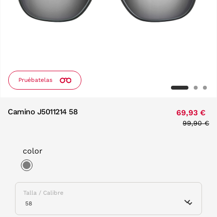
Pruébatelas
Camino J5011214 58
69,93 €
Price red
99,90 €
to
color
selected
Talla / Calibre