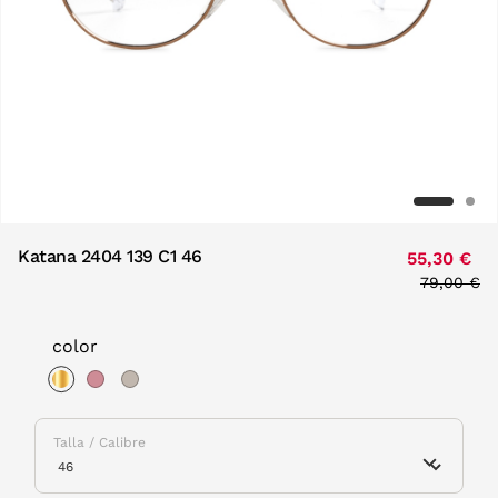
Katana 2404 139 C1 46
55,30 €
Price red
79,00 €
to
color
selected
Talla / Calibre