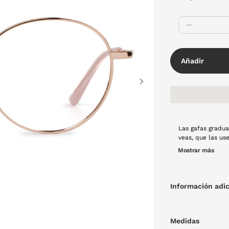
Añadir
Next
Las gafas gradua
veas, que las use
Montura de meta
Mostrar más
Información adic
Medidas