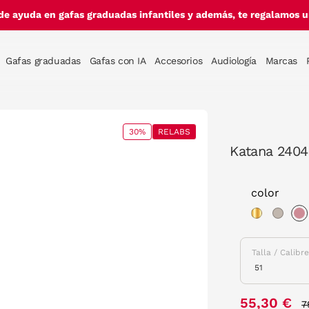
de ayuda en gafas graduadas infantiles y además, te regalamos un
Gafas graduadas
Gafas con IA
Accesorios
Audiología
Marcas
30%
RELABS
Katana 2404
color
s
Talla / Calibr
P
55,30 €
7