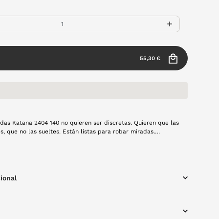
55,30 €
das Katana 2404 140 no quieren ser discretas. Quieren que las
s, que no las sueltes. Están listas para robar miradas.
l en color dorado.
ional