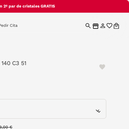
 2º par de cristales GRATIS
Pedir Cita
 140 C3 51
elected
e
rice reduced from
to
9,00 €