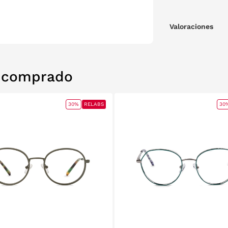
Valoraciones
n comprado
30%
RELABS
30