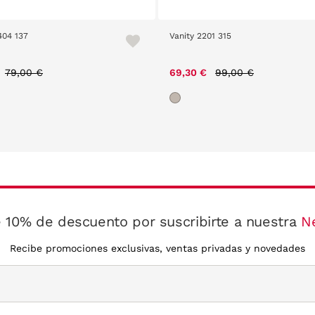
404 137
Vanity 2201 315
Price reduced from
to
Price reduced from
to
79,00 €
69,30 €
99,00 €
 10% de descuento por suscribirte a nuestra
N
Recibe promociones exclusivas, ventas privadas y novedades