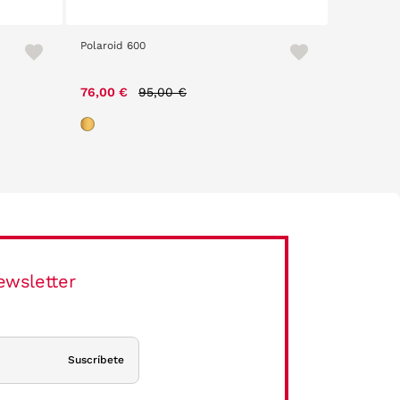
Polaroid 600
Katana 24
Price reduced from
to
76,00 €
95,00 €
55,30 €
ewsletter
Suscríbete