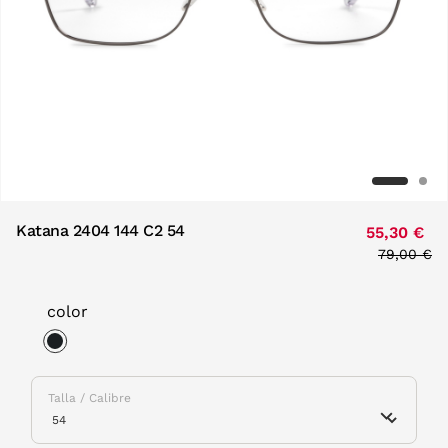
Katana 2404 144 C2 54
55,30 €
Price red
79,00 €
to
color
selected
Talla / Calibre