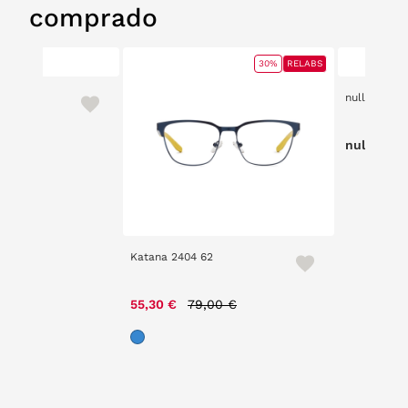
comprado
30%
RELABS
null
null
Katana 2404 62
Price reduced from
to
55,30 €
79,00 €