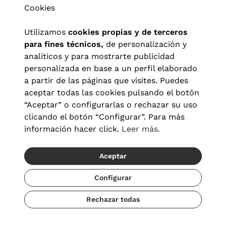
Cookies
Utilizamos
cookies propias y de terceros
para fines técnicos,
de personalización y
analíticos y para mostrarte publicidad
personalizada en base a un perfil elaborado
a partir de las páginas que visites. Puedes
aceptar todas las cookies pulsando el botón
“Aceptar” o configurarlas o rechazar su uso
clicando el botón “Configurar”. Para más
Aviso legal
|
Política de privacidad
|
Términos y condiciones
|
información hacer click.
Leer más.
Política de cookies
|
Configuración de cookies
Aceptar
© 2026 Visionlab España
Configurar
Rechazar todas
Añadir
55,30 €