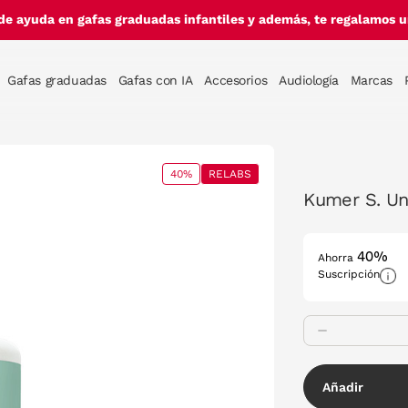
de ayuda en gafas graduadas infantiles y además, te regalamos un
Gafas graduadas
Gafas con IA
Accesorios
Audiología
Marcas
40%
RELABS
Kumer S. Un
40%
Ahorra
Suscripción
Añadir