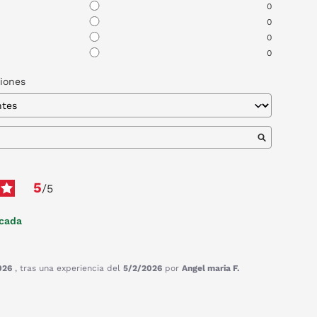
0
0
0
0
niones
5
/
5
icada
026
, tras una experiencia del
5/2/2026
por
Angel maria F.