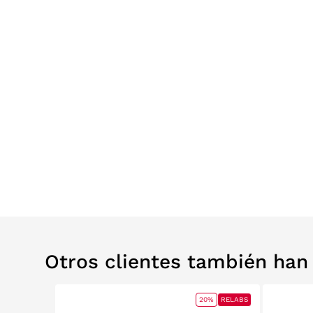
Otros clientes también ha
0%
RELABS
20%
RELABS