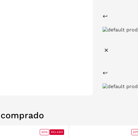
n comprado
40%
RELABS
20