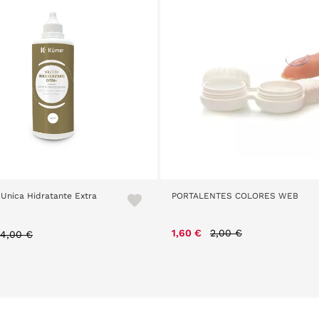
Unica Hidratante Extra
PORTALENTES COLORES WEB
Price reduced from
to
Price reduced from
to
1,60 €
2,00 €
4,00 €