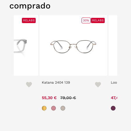
comprado
RELABS
30%
RELABS
 3254
Katana 2404 139
Loom 2210 
Price reduced from
to
55,30 €
79,00 €
47,40 €