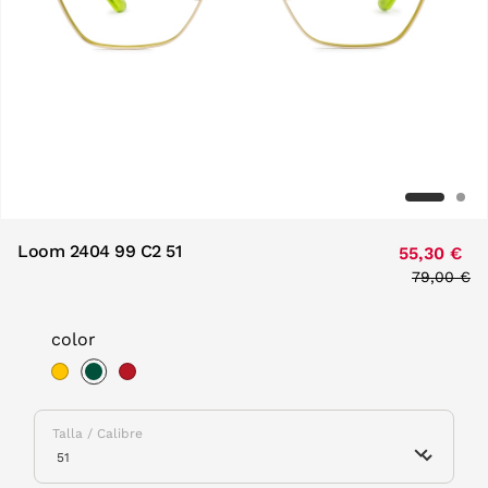
Loom 2404 99 C2 51
55,30 €
Price red
79,00 €
to
color
selected
Talla / Calibre