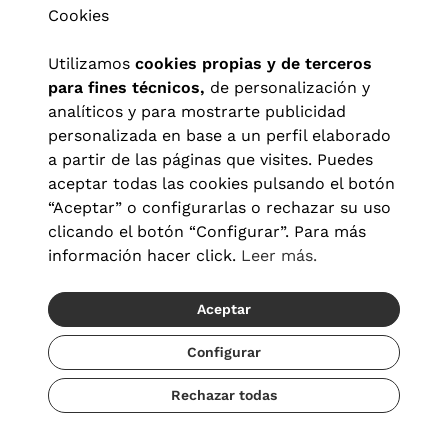
Cookies
Utilizamos
cookies propias y de terceros
para fines técnicos,
de personalización y
analíticos y para mostrarte publicidad
personalizada en base a un perfil elaborado
a partir de las páginas que visites. Puedes
aceptar todas las cookies pulsando el botón
“Aceptar” o configurarlas o rechazar su uso
clicando el botón “Configurar”. Para más
Aviso legal
|
Política de privacidad
|
Términos y condiciones
|
información hacer click.
Leer más.
Política de cookies
|
Configuración de cookies
Aceptar
© 2026 Visionlab España
Configurar
Rechazar todas
Añadir
55,30 €