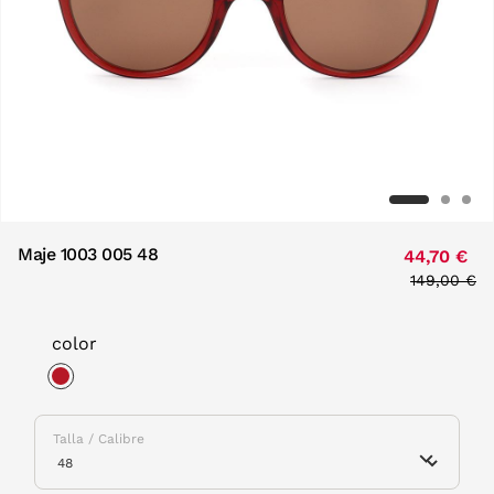
Maje 1003 005 48
44,70 €
Price redu
149,00 €
to
color
selected
Talla / Calibre