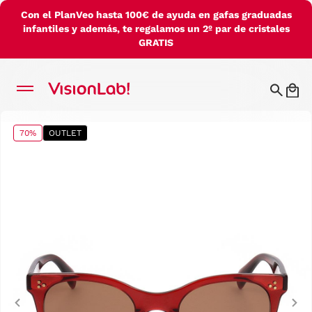
Con el PlanVeo hasta 100€ de ayuda en gafas graduadas
infantiles y además, te regalamos un 2º par de cristales
GRATIS
70%
OUTLET
Previous