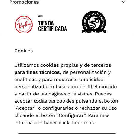
Promociones
Cookies
Utilizamos
cookies propias y de terceros
para fines técnicos,
de personalización y
analíticos y para mostrarte publicidad
personalizada en base a un perfil elaborado
a partir de las páginas que visites. Puedes
aceptar todas las cookies pulsando el botón
“Aceptar” o configurarlas o rechazar su uso
clicando el botón “Configurar”. Para más
Aviso legal
|
Política de privacidad
|
Términos y condiciones
|
información hacer click.
Leer más.
Política de cookies
|
Configuración de cookies