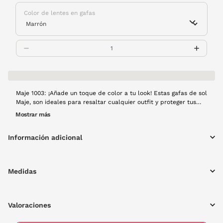
Color de lentes en gafas
Maje 1003: ¡Añade un toque de color a tu look! Estas gafas de sol
Maje, son ideales para resaltar cualquier outfit y proteger tus
ojos del sol. Su vibrante montura de pasta en color rojo y lentes
Mostrar más
marrones, son la combinación perfecta de estilo y funcionalidad.
Información adicional
Medidas
Valoraciones