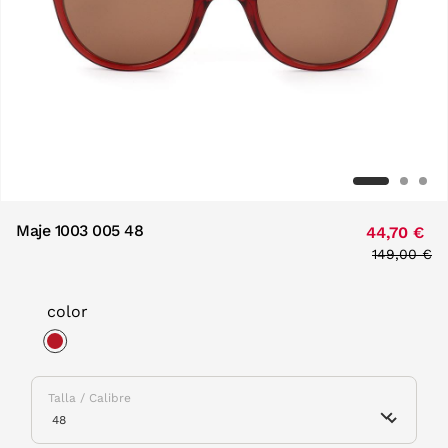
Maje 1003 005 48
44,70 €
Price redu
149,00 €
to
color
selected
Talla / Calibre