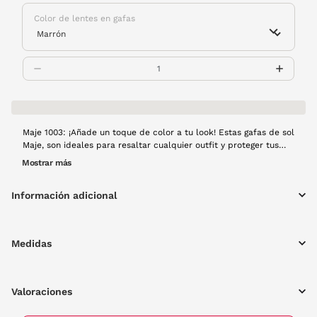
Color de lentes en gafas
Maje 1003: ¡Añade un toque de color a tu look! Estas gafas de sol
Maje, son ideales para resaltar cualquier outfit y proteger tus
ojos del sol. Su vibrante montura de pasta en color rojo y lentes
Mostrar más
marrones, son la combinación perfecta de estilo y funcionalidad.
Información adicional
Medidas
Valoraciones