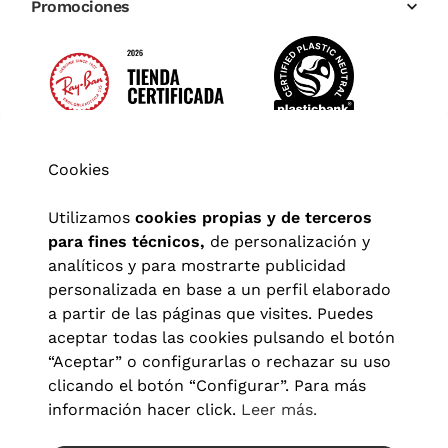
Promociones
Cookies
Utilizamos
cookies propias y de terceros
para fines técnicos,
de personalización y
analíticos y para mostrarte publicidad
personalizada en base a un perfil elaborado
a partir de las páginas que visites. Puedes
aceptar todas las cookies pulsando el botón
“Aceptar” o configurarlas o rechazar su uso
clicando el botón “Configurar”. Para más
Aviso legal
|
Política de privacidad
|
Términos y condiciones
|
información hacer click.
Leer más.
Política de cookies
|
Configuración de cookies