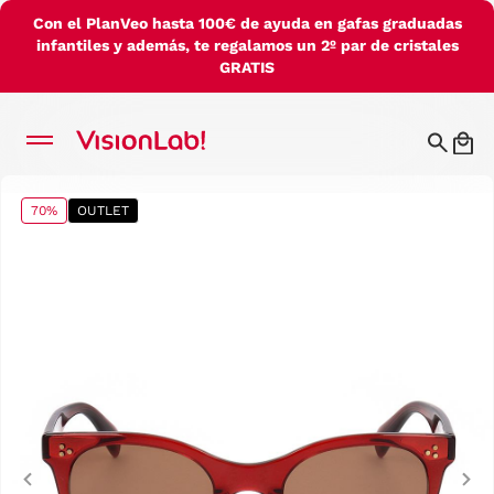
Con el PlanVeo hasta 100€ de ayuda en gafas graduadas
infantiles y además, te regalamos un 2º par de cristales
GRATIS
70%
OUTLET
Previous