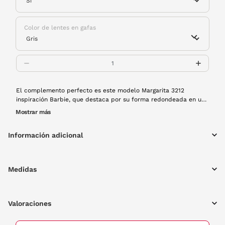
Color de lentes en gafas
El complemento perfecto es este modelo Margarita 3212
inspiración Barbie, que destaca por su forma redondeada en un
color rosa brillante con lentes polarizadas. Disfruta esta
Mostrar más
temporada con las gafas que seguro que te acompañarán a
todos tus planes. Además, ¡brillan en la oscuridad!
Información adicional
Medidas
Valoraciones