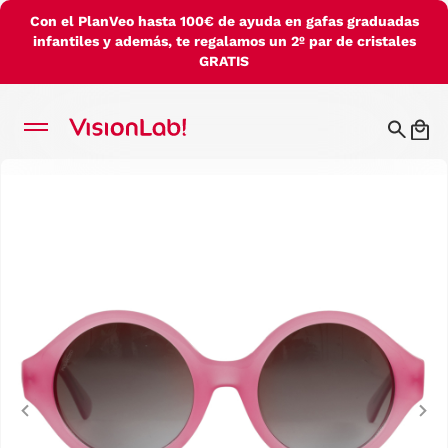
Con el PlanVeo hasta 100€ de ayuda en gafas graduadas
infantiles y además, te regalamos un 2º par de cristales
GRATIS
Previous