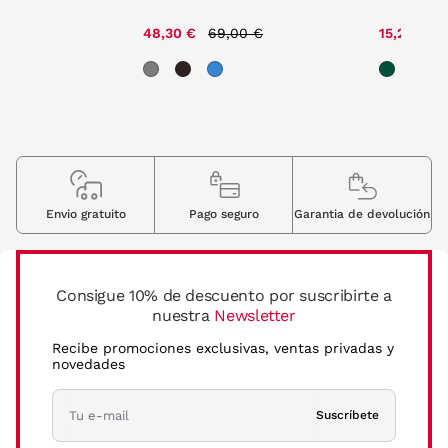
ce reduced from
to
Price reduced from
to
P
00 €
48,30 €
69,00 €
15,20 €
1
Envio gratuito
Pago seguro
Garantia de devolución
Consigue 10% de descuento por suscribirte a
nuestra
Newsletter
Recibe promociones exclusivas, ventas privadas y
novedades
Suscríbete