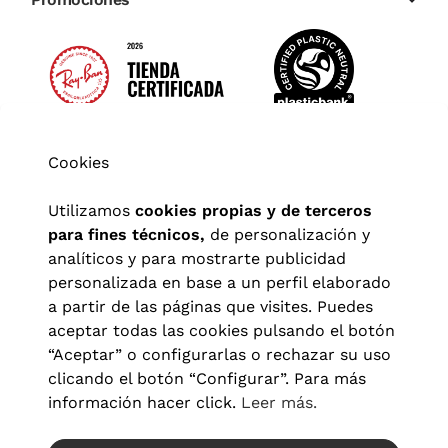
Cookies
Utilizamos
cookies propias y de terceros
para fines técnicos,
de personalización y
analíticos y para mostrarte publicidad
personalizada en base a un perfil elaborado
a partir de las páginas que visites. Puedes
aceptar todas las cookies pulsando el botón
“Aceptar” o configurarlas o rechazar su uso
clicando el botón “Configurar”. Para más
Aviso legal
|
Política de privacidad
|
Términos y condiciones
|
información hacer click.
Leer más.
Política de cookies
|
Configuración de cookies