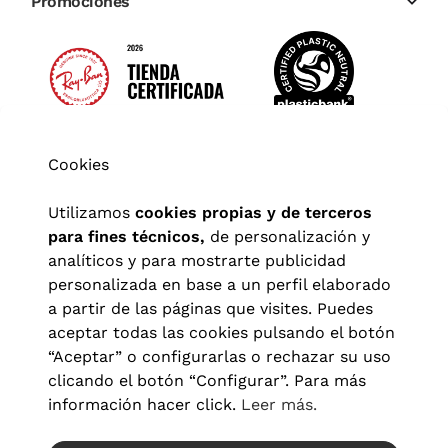
Promociones
Cookies
Utilizamos
cookies propias y de terceros
para fines técnicos,
de personalización y
analíticos y para mostrarte publicidad
personalizada en base a un perfil elaborado
a partir de las páginas que visites. Puedes
aceptar todas las cookies pulsando el botón
“Aceptar” o configurarlas o rechazar su uso
clicando el botón “Configurar”. Para más
Aviso legal
|
Política de privacidad
|
Términos y condiciones
|
información hacer click.
Leer más.
Política de cookies
|
Configuración de cookies