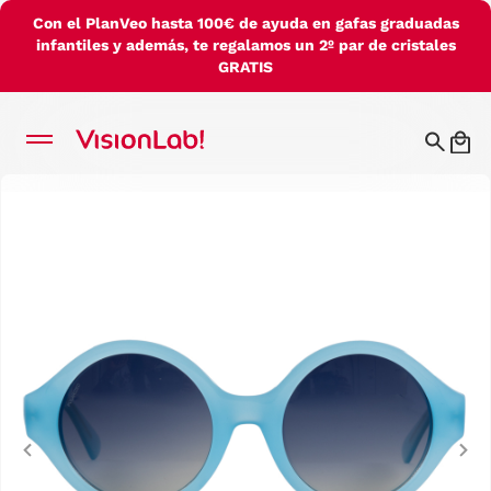
Con el PlanVeo hasta 100€ de ayuda en gafas graduadas
infantiles y además, te regalamos un 2º par de cristales
GRATIS
Previous