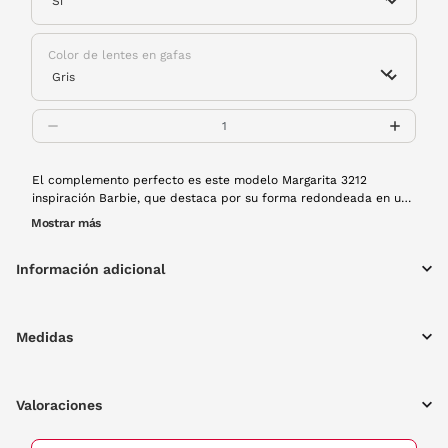
Color de lentes en gafas
El complemento perfecto es este modelo Margarita 3212
inspiración Barbie, que destaca por su forma redondeada en un
color rosa brillante con lentes polarizadas. Disfruta esta
Mostrar más
temporada con las gafas que seguro que te acompañarán a
todos tus planes. Además, ¡brillan en la oscuridad!
Información adicional
Medidas
Valoraciones