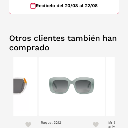
Recíbelo del 20/08 al 22/08
Otros clientes también han
comprado
Raquel 3212
Mr Boho Lo
aniversario