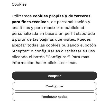
Cookies
Utilizamos
cookies propias y de terceros
para fines técnicos,
de personalización y
analíticos y para mostrarte publicidad
personalizada en base a un perfil elaborado
a partir de las páginas que visites. Puedes
aceptar todas las cookies pulsando el botón
“Aceptar” o configurarlas o rechazar su uso
clicando el botón “Configurar”. Para más
Aviso legal
|
Política de privacidad
|
Términos y condiciones
|
información hacer click.
Leer más.
Política de cookies
|
Configuración de cookies
Aceptar
© 2026 Visionlab España
Configurar
Rechazar todas
Añadir
95,90 €