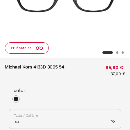
Pruébatelas
Michael Kors 4133D 3005 54
95,90 €
Price red
137,00 €
to
color
selected
Talla / Calibre