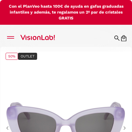
Con el PlanVeo hasta 100€ de ayuda en gafas graduadas
infantiles y además, te regalamos un 2º par de cristales
GRATIS
50%
OUTLET
Previous