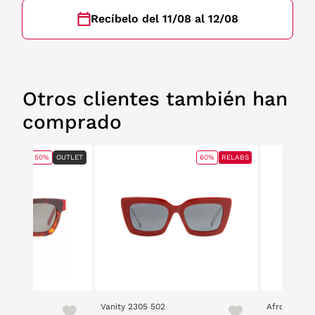
Recíbelo del 11/08 al 12/08
Otros clientes también han
comprado
50%
OUTLET
60%
RELABS
40
Vanity 2305 502
Afrodelic 2