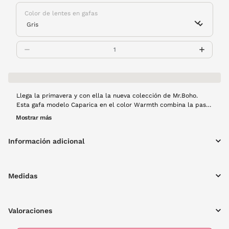
Color de lentes en gafas
Llega la primavera y con ella la nueva colección de Mr.Boho.
Esta gafa modelo Caparica en el color Warmth combina la pasta
marcada tan caracterísitica de Mr Boho con uno de los colores
Mostrar más
top de esta marca, el marrón miel.
Información adicional
Medidas
Valoraciones