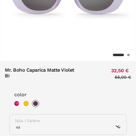
Mr. Boho Caparica Matte Violet
32,50 €
BI
Price red
65,00 €
to
color
selected
Talla / Calibre