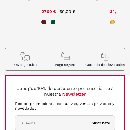
Price reduced from
to
e reduced from
to
27,60 €
69,00 €
34,30 €
00 €
Envio gratuito
Pago seguro
Garantia de devolución
Consigue 10% de descuento por suscribirte a
nuestra
Newsletter
Recibe promociones exclusivas, ventas privadas y
novedades
Suscríbete