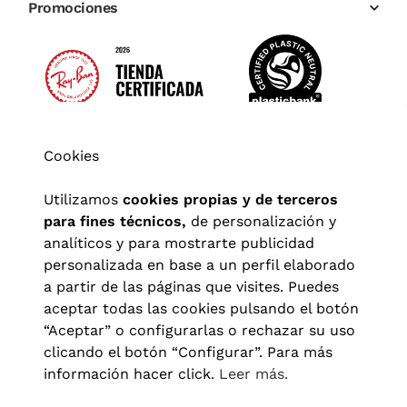
Promociones
Cookies
Utilizamos
cookies propias y de terceros
para fines técnicos,
de personalización y
analíticos y para mostrarte publicidad
personalizada en base a un perfil elaborado
a partir de las páginas que visites. Puedes
aceptar todas las cookies pulsando el botón
“Aceptar” o configurarlas o rechazar su uso
clicando el botón “Configurar”. Para más
Aviso legal
|
Política de privacidad
|
Términos y condiciones
|
información hacer click.
Leer más.
Política de cookies
|
Configuración de cookies