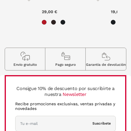
reduced from
to
€
29,00 €
19,00 €
Envio gratuito
Pago seguro
Garantia de devolución
Consigue 10% de descuento por suscribirte a
nuestra
Newsletter
Recibe promociones exclusivas, ventas privadas y
novedades
Suscríbete