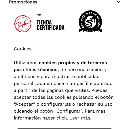
Promociones
Cookies
Utilizamos
cookies propias y de terceros
para fines técnicos,
de personalización y
analíticos y para mostrarte publicidad
personalizada en base a un perfil elaborado
a partir de las páginas que visites. Puedes
aceptar todas las cookies pulsando el botón
“Aceptar” o configurarlas o rechazar su uso
clicando el botón “Configurar”. Para más
Aviso legal
|
Política de privacidad
|
Términos y condiciones
|
información hacer click.
Leer más.
Política de cookies
|
Configuración de cookies