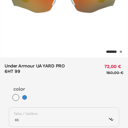
Under Armour UA YARD PRO
72,00 €
6HT 99
Price redu
160,00 €
to
color
selected
Talla / Calibre