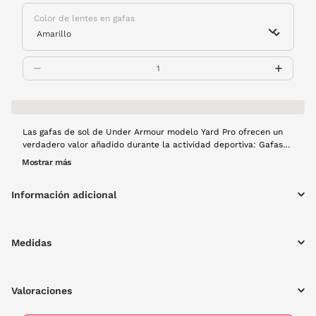
Color de lentes en gafas
Las gafas de sol de Under Armour modelo Yard Pro ofrecen un
verdadero valor añadido durante la actividad deportiva: Gafas
de para deportistas... Mucho más que un estilo de vida La
Mostrar más
tecnología UA Tuned® garantiza cristales que mejoran el
contraste y ver mejor los colores. Estas gafas curvadas
Información adicional
envuelven la cabeza de modo que el viento y la resistencia del
aire no generan un presión incómoda de las gafas contra la cara
ya que integran la aerodinámica.
Medidas
Valoraciones