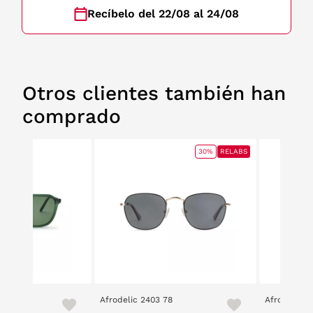
Recíbelo del 22/08 al 24/08
Otros clientes también han
comprado
30%
RELABS
Afrodelic 2403 78
Afrodelic 2