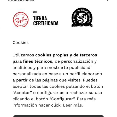
Cookies
Utilizamos
cookies propias y de terceros
para fines técnicos,
de personalización y
analíticos y para mostrarte publicidad
personalizada en base a un perfil elaborado
a partir de las páginas que visites. Puedes
aceptar todas las cookies pulsando el botón
“Aceptar” o configurarlas o rechazar su uso
clicando el botón “Configurar”. Para más
Aviso legal
|
Política de privacidad
|
Términos y condiciones
|
información hacer click.
Leer más.
Política de cookies
|
Configuración de cookies