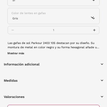
Color de lentes en gafas
Las gafas de sol Parkour 2403 10S destacan por su diseño. Su
montura de metal en color negro y su forma hexagonal añade un
estilo único y moderno. Cuentan con lentes polarizadas, que te
Mostrar más
harán estar protegido de los rayos UV durante todo el día.
Ideales para quienes buscan un accesorio con personalidad,
Información adicional
perfecto para cualquier ocasión.
Medidas
Valoraciones