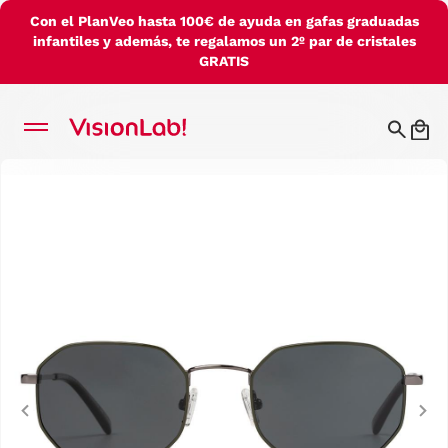
Con el PlanVeo hasta 100€ de ayuda en gafas graduadas
infantiles y además, te regalamos un 2º par de cristales
GRATIS
Previous