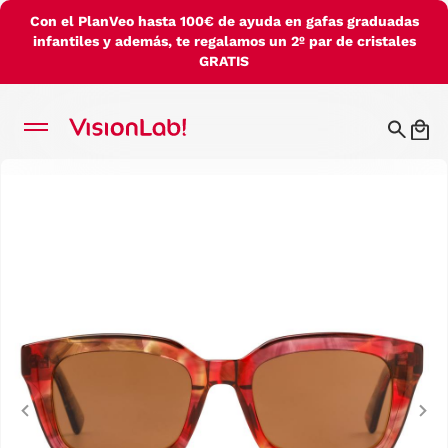
Con el PlanVeo hasta 100€ de ayuda en gafas graduadas
infantiles y además, te regalamos un 2º par de cristales
GRATIS
Previous