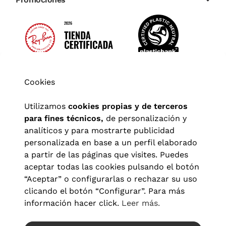
Cookies
Utilizamos
cookies propias y de terceros
para fines técnicos,
de personalización y
analíticos y para mostrarte publicidad
personalizada en base a un perfil elaborado
a partir de las páginas que visites. Puedes
aceptar todas las cookies pulsando el botón
“Aceptar” o configurarlas o rechazar su uso
clicando el botón “Configurar”. Para más
Aviso legal
|
Política de privacidad
|
Términos y condiciones
|
información hacer click.
Leer más.
Política de cookies
|
Configuración de cookies