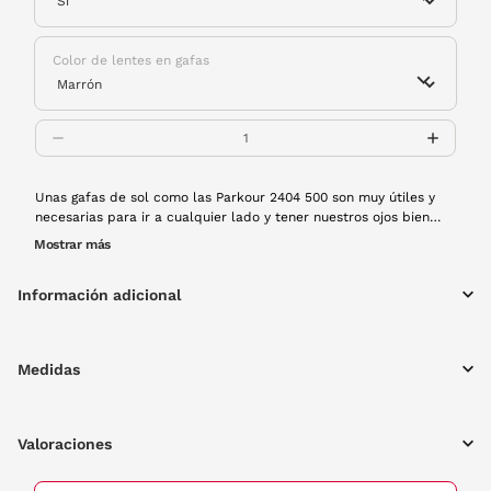
Color de lentes en gafas
Unas gafas de sol como las Parkour 2404 500 son muy útiles y
necesarias para ir a cualquier lado y tener nuestros ojos bien
protegidos. Gracias a su diseño y la tecnología que integran,
Mostrar más
disfrutarás de una experiencia visual muy agradable. ¡Son para
ti! Montura de pasta en color negro y lentes polarizadas.
Información adicional
Medidas
Valoraciones