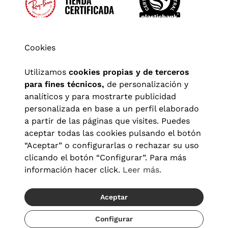
Cookies
Utilizamos
cookies propias y de terceros
para fines técnicos,
de personalización y
analíticos y para mostrarte publicidad
personalizada en base a un perfil elaborado
a partir de las páginas que visites. Puedes
aceptar todas las cookies pulsando el botón
“Aceptar” o configurarlas o rechazar su uso
clicando el botón “Configurar”. Para más
Aviso legal
|
Política de privacidad
|
Términos y condiciones
|
información hacer click.
Leer más.
Política de cookies
|
Configuración de cookies
Aceptar
© 2026 Visionlab España
Recíbelo del 18/08 al 20/08
Configurar