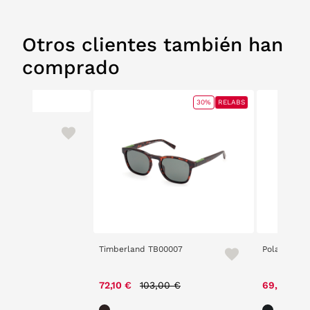
Otros clientes también han
comprado
30%
RELABS
Timberland TB00007
Polaroid 41
Price reduced from
to
72,10 €
103,00 €
69,30 €