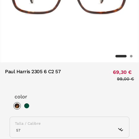
Paul Harris 2305 6 C2 57
69,30 €
Price red
99,00 €
to
color
selected
Talla / Calibre