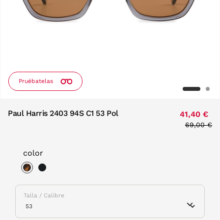
Pruébatelas
Paul Harris 2403 94S C1 53 Pol
41,40 €
Price red
69,00 €
to
color
selected
Talla / Calibre