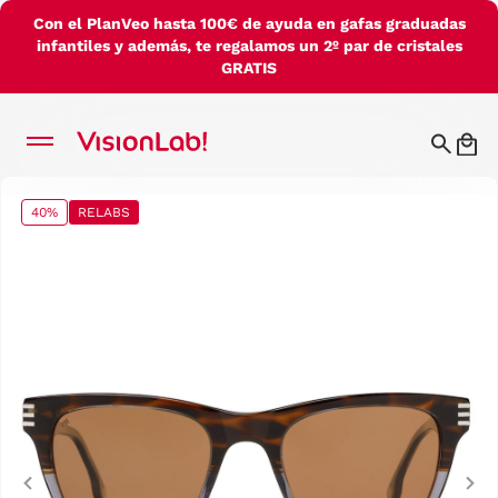
Con el PlanVeo hasta 100€ de ayuda en gafas graduadas
infantiles y además, te regalamos un 2º par de cristales
GRATIS
40%
RELABS
Previous