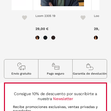
1 251S
Loom 2305 19
Loom 2305 
e reduced from
to
00 €
29,00 €
29,00 €
Envio gratuito
Pago seguro
Garantia de devolución
Consigue 10% de descuento por suscribirte a
nuestra
Newsletter
Recibe promociones exclusivas, ventas privadas y
novedades