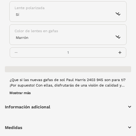
Lente polarizada
Color de lentes en gafas
¿Que si las nuevas gafas de sol Paul Harris 2403 94S son para ti?
¡Por supuesto! Con ellas, disfrutarás de una visión de calidad y
dinámicas y protegerás a tus ojos de las peligrosas radiaciones
Mostrar más
solares. Montura de pasta en color habana y lentes polarizadas.
Información adicional
Medidas