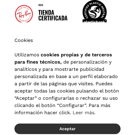
Cookies
Utilizamos
cookies propias y de terceros
para fines técnicos,
de personalización y
analíticos y para mostrarte publicidad
personalizada en base a un perfil elaborado
a partir de las páginas que visites. Puedes
aceptar todas las cookies pulsando el botón
“Aceptar” o configurarlas o rechazar su uso
clicando el botón “Configurar”. Para más
Aviso legal
|
Política de privacidad
|
Términos y condiciones
|
información hacer click.
Leer más.
Política de cookies
|
Configuración de cookies
Aceptar
© 2026 Visionlab España