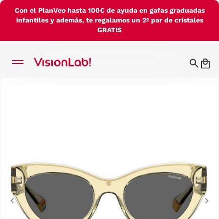
Con el PlanVeo hasta 100€ de ayuda en gafas graduadas
infantiles y además, te regalamos un 2º par de cristales
GRATIS
Previous