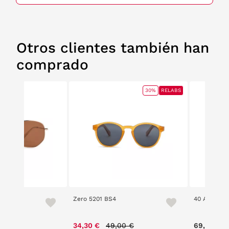
Otros clientes también han
comprado
30%
RELABS
Zero 5201 BS4
40 Aniversa
Price reduced from
to
34,30 €
49,00 €
69,00 €