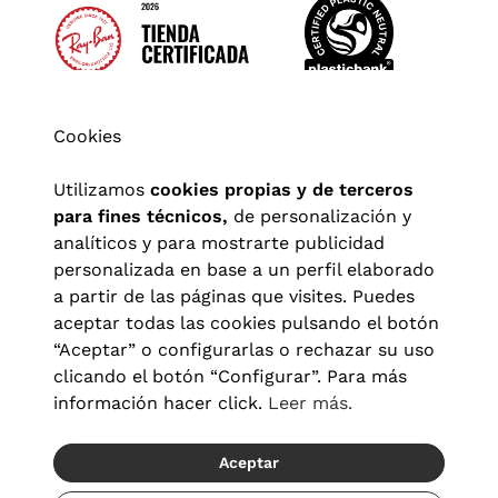
Cookies
Utilizamos
cookies propias y de terceros
para fines técnicos,
de personalización y
analíticos y para mostrarte publicidad
personalizada en base a un perfil elaborado
a partir de las páginas que visites. Puedes
aceptar todas las cookies pulsando el botón
“Aceptar” o configurarlas o rechazar su uso
clicando el botón “Configurar”. Para más
Aviso legal
|
Política de privacidad
|
Términos y condiciones
|
información hacer click.
Leer más.
Política de cookies
|
Configuración de cookies
Aceptar
© 2026 Visionlab España