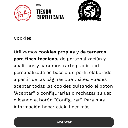
Cookies
Utilizamos
cookies propias y de terceros
para fines técnicos,
de personalización y
analíticos y para mostrarte publicidad
personalizada en base a un perfil elaborado
a partir de las páginas que visites. Puedes
aceptar todas las cookies pulsando el botón
“Aceptar” o configurarlas o rechazar su uso
clicando el botón “Configurar”. Para más
Aviso legal
|
Política de privacidad
|
Términos y condiciones
|
información hacer click.
Leer más.
Política de cookies
|
Configuración de cookies
Aceptar
© 2026 Visionlab España