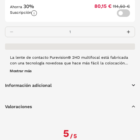
30%
80,15 €
114,50 €
Ahorra
Suscripción
La lente de contacto Purevision® 2HD multifocal está fabricada
con una tecnología novedosa que hace más fácil la colocación
de la lente en el ojo. Es una lente mensual y cada caja contiene
Mostrar más
6 unidades. Se recomienda guardarla con solución única.
Información adicional
Valoraciones
5
/
5