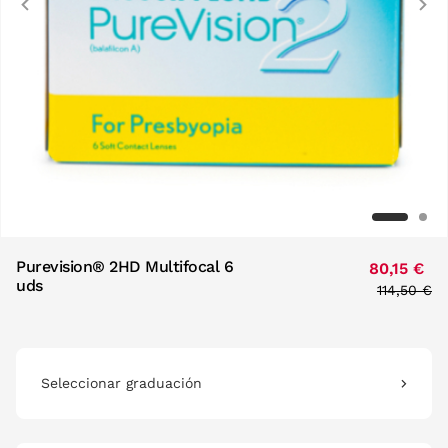
Previous
Purevision® 2HD Multifocal 6
80,15 €
uds
Price red
to
114,50 €
Seleccionar graduación