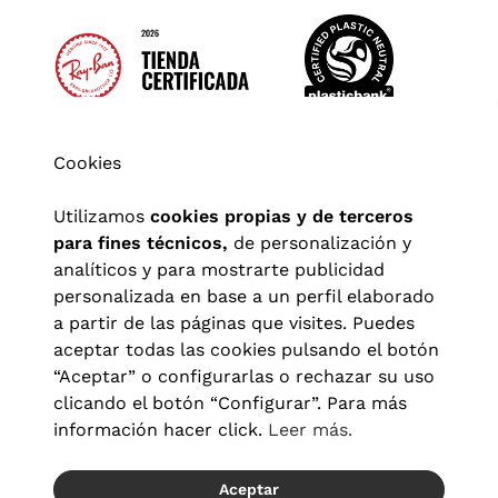
Cookies
Utilizamos
cookies propias y de terceros
para fines técnicos,
de personalización y
analíticos y para mostrarte publicidad
personalizada en base a un perfil elaborado
a partir de las páginas que visites. Puedes
aceptar todas las cookies pulsando el botón
“Aceptar” o configurarlas o rechazar su uso
clicando el botón “Configurar”. Para más
Aviso legal
|
Política de privacidad
|
Términos y condiciones
|
información hacer click.
Leer más.
Política de cookies
|
Configuración de cookies
Aceptar
© 2026 Visionlab España