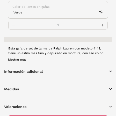
Color de lentes en gafas
Esta gafa de sol de la marca Ralph Lauren con modelo 4149,
tiene un estilo mas fino y depurado en montura, con ese color
verde oscuro en sus lentes que no deja indiferente a nadie. Un
Mostrar más
modelo que mezcla el estilo casual con la elegancia de la marca
en una mirada. En VisionLab! tenemos lo que buscas y estas son
Información adicional
tus gafas.
Medidas
Valoraciones