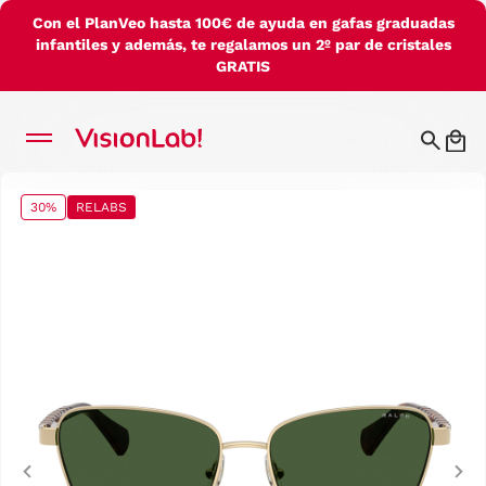
Con el PlanVeo hasta 100€ de ayuda en gafas graduadas
infantiles y además, te regalamos un 2º par de cristales
GRATIS
30%
RELABS
Previous