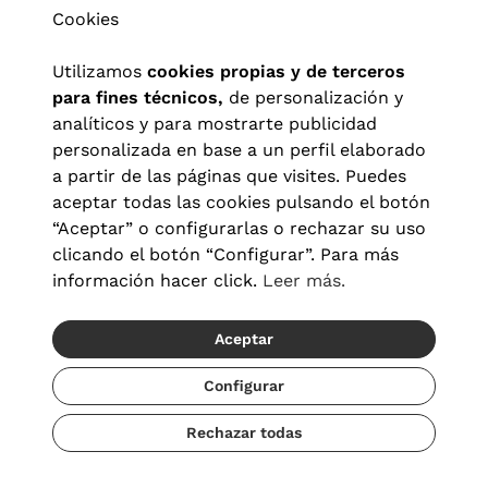
Cookies
Utilizamos
cookies propias y de terceros
para fines técnicos,
de personalización y
analíticos y para mostrarte publicidad
personalizada en base a un perfil elaborado
a partir de las páginas que visites. Puedes
aceptar todas las cookies pulsando el botón
“Aceptar” o configurarlas o rechazar su uso
clicando el botón “Configurar”. Para más
Aviso legal
|
Política de privacidad
|
Términos y condiciones
|
información hacer click.
Leer más.
Política de cookies
|
Configuración de cookies
Aceptar
© 2026 Visionlab España
Configurar
Rechazar todas
Añadir
69,30 €