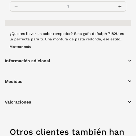
¿Quieres llevar un color rompedor? Esta gafa deRalph 7182U es
la perfecta para ti. Una montura de pasta redonda, ese estilo
retro que todos buscamos. Además el color rosa palo aporta
Mostrar más
discrección y elegancia.
Información adicional
Medidas
Valoraciones
Otros clientes también han