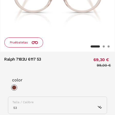
Pruébatelas
Ralph 7182U 6117 53
69,30 €
Price red
99,00 €
to
color
selected
Talla / Calibre