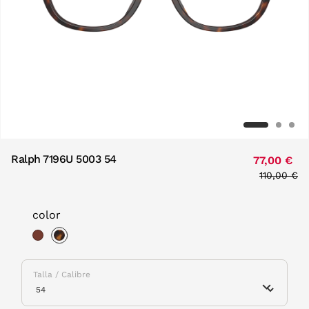
Ralph 7196U 5003 54
77,00 €
Price red
110,00 €
to
color
selected
Talla / Calibre