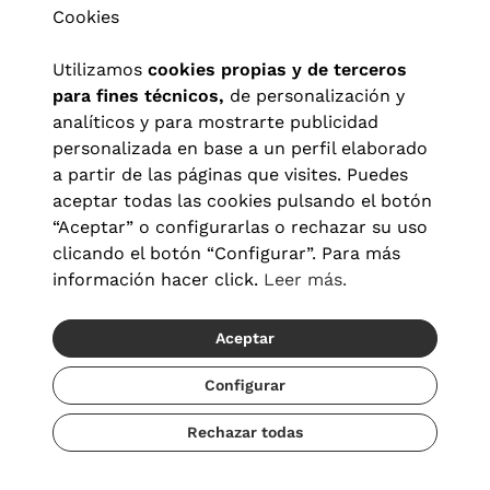
Cookies
Utilizamos
cookies propias y de terceros
para fines técnicos,
de personalización y
analíticos y para mostrarte publicidad
personalizada en base a un perfil elaborado
a partir de las páginas que visites. Puedes
aceptar todas las cookies pulsando el botón
“Aceptar” o configurarlas o rechazar su uso
clicando el botón “Configurar”. Para más
Aviso legal
|
Política de privacidad
|
Términos y condiciones
|
información hacer click.
Leer más.
Política de cookies
|
Configuración de cookies
Aceptar
© 2026 Visionlab España
Configurar
Rechazar todas
Añadir
77,00 €