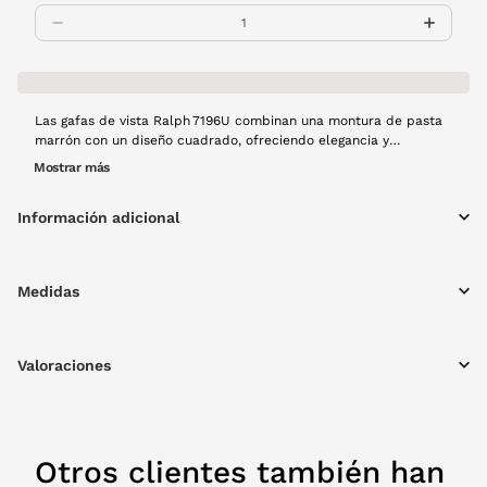
Las gafas de vista Ralph 7196U combinan una montura de pasta
marrón con un diseño cuadrado, ofreciendo elegancia y
comodidad diaria. Su construcción ligera favorece la visión clara
Mostrar más
en cualquier entorno, mientras que el estilo atemporal se
adapta a look. Con este modelo tendrás la confianza de lucir
Información adicional
impecable sin sacrificar la calidad visual.
Medidas
Valoraciones
Otros clientes también han