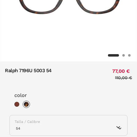
Ralph 7196U 5003 54
77,00 €
Price red
110,00 €
to
color
selected
Talla / Calibre