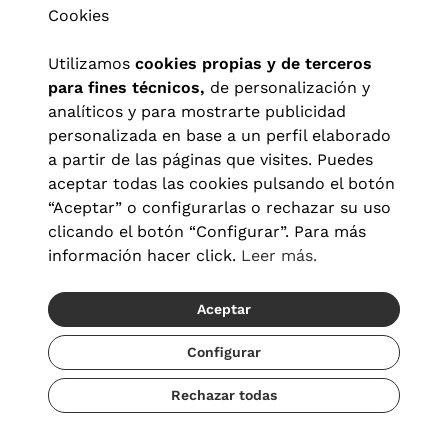
Cookies
Utilizamos
cookies propias y de terceros
para fines técnicos,
de personalización y
analíticos y para mostrarte publicidad
personalizada en base a un perfil elaborado
a partir de las páginas que visites. Puedes
aceptar todas las cookies pulsando el botón
“Aceptar” o configurarlas o rechazar su uso
clicando el botón “Configurar”. Para más
Aviso legal
|
Política de privacidad
|
Términos y condiciones
|
información hacer click.
Leer más.
Política de cookies
|
Configuración de cookies
Aceptar
© 2026 Visionlab España
Configurar
Rechazar todas
Añadir
77,00 €