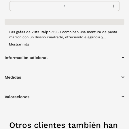
Las gafas de vista Ralph 7196U combinan una montura de pasta
marrón con un diseño cuadrado, ofreciendo elegancia y
comodidad diaria. Su construcción ligera favorece la visión clara
Mostrar más
en cualquier entorno, mientras que el estilo atemporal se
adapta a look. Con este modelo tendrás la confianza de lucir
Información adicional
impecable sin sacrificar la calidad visual.
Medidas
Valoraciones
Otros clientes también han