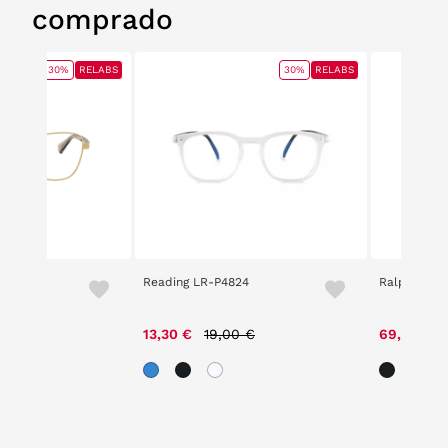
comprado
30%
RELABS
30%
RELABS
Reading LR-P4824
Ralph 7178
ce reduced from
to
Price reduced from
to
,00 €
13,30 €
19,00 €
69,30 €