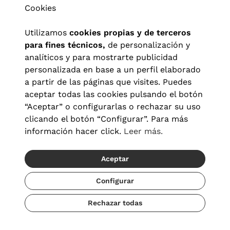
Cookies
Utilizamos
cookies propias y de terceros
para fines técnicos,
de personalización y
analíticos y para mostrarte publicidad
personalizada en base a un perfil elaborado
a partir de las páginas que visites. Puedes
aceptar todas las cookies pulsando el botón
“Aceptar” o configurarlas o rechazar su uso
clicando el botón “Configurar”. Para más
Aviso legal
|
Política de privacidad
|
Términos y condiciones
|
información hacer click.
Leer más.
Política de cookies
|
Configuración de cookies
Aceptar
© 2026 Visionlab España
Configurar
Rechazar todas
Añadir
69,30 €