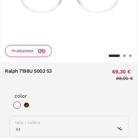
Pruébatelas
Ralph 7198U 5002 53
69,30 €
Price red
99,00 €
to
color
selected
Talla / Calibre