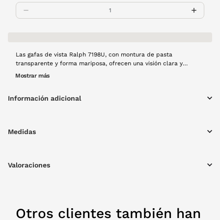
Las gafas de vista Ralph 7198U, con montura de pasta
transparente y forma mariposa, ofrecen una visión clara y
cómoda para el día día. Su diseño elegante y ligero se adapta
Mostrar más
perfectamente a cualquier look, combinando estilo y
funcionalidad.
Información adicional
Medidas
Valoraciones
Otros clientes también han