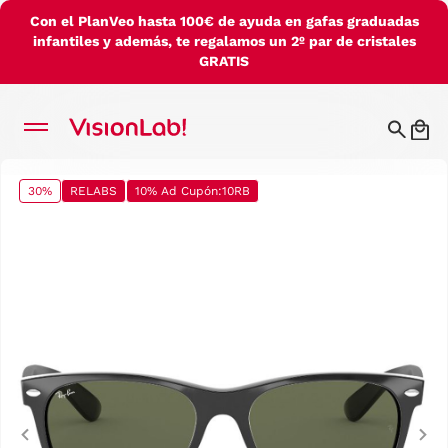
Con el PlanVeo hasta 100€ de ayuda en gafas graduadas
infantiles y además, te regalamos un 2º par de cristales
GRATIS
30%
RELABS
10% Ad Cupón:10RB
Previous