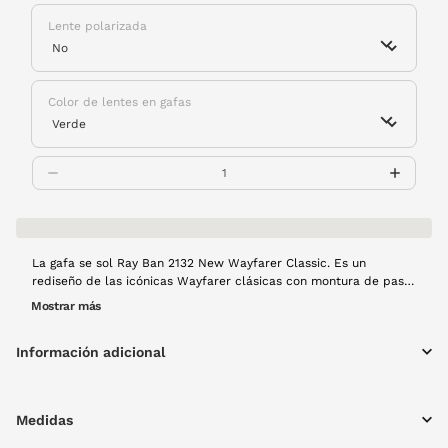
Lente polarizada
Color de lentes en gafas
La gafa se sol Ray Ban 2132 New Wayfarer Classic. Es un
rediseño de las icónicas Wayfarer clásicas con montura de pasta
en color trasnparente y lentes azules.
Mostrar más
Información adicional
Medidas