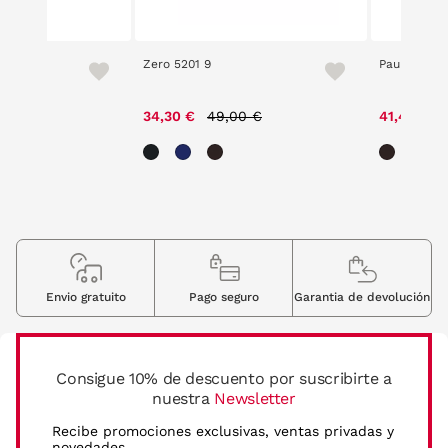
Zero 5201 9
Paul Harris
Price reduced from
to
34,30 €
49,00 €
41,40 €
Envio gratuito
Pago seguro
Garantia de devolución
Consigue 10% de descuento por suscribirte a
nuestra
Newsletter
Recibe promociones exclusivas, ventas privadas y
novedades