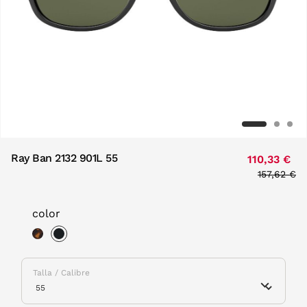
Ray Ban 2132 901L 55
110,33 €
Price red
157,62 €
to
color
selected
Talla / Calibre