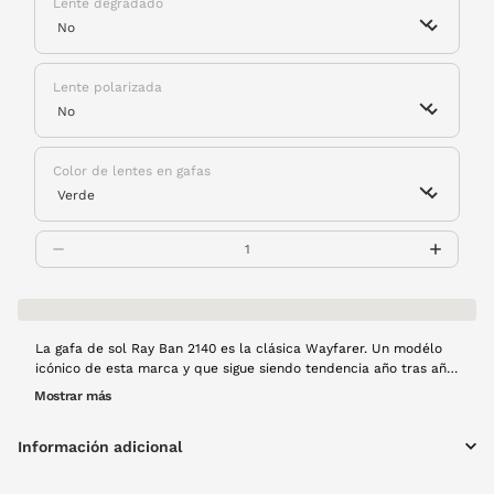
Lente degradado
Lente polarizada
Color de lentes en gafas
La gafa de sol Ray Ban 2140 es la clásica Wayfarer. Un modélo
icónico de esta marca y que sigue siendo tendencia año tras año
convirtiendose en uno de los modelos más vendidos. Esta
Mostrar más
montura es de pasta en color negro. No te quedes sin ella,
tendrás una gafa para toda la vida.
Información adicional