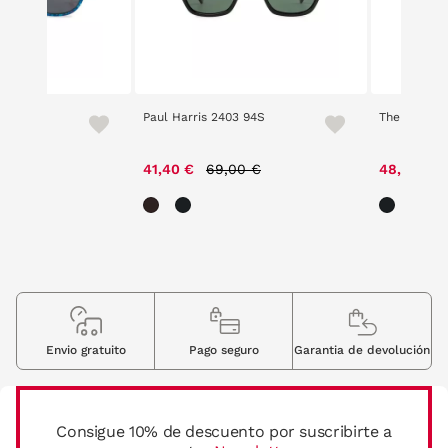
Paul Harris 2403 94S
The Circus 
Price reduced from
to
41,40 €
69,00 €
48,30 €
Envio gratuito
Pago seguro
Garantia de devolución
Consigue 10% de descuento por suscribirte a