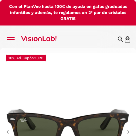
Con el PlanVeo hasta 100€ de ayuda en gafas graduadas
infantiles y además, te regalamos un 2º par de cristales
GRATIS
10% Ad Cupón:10RB
Previous