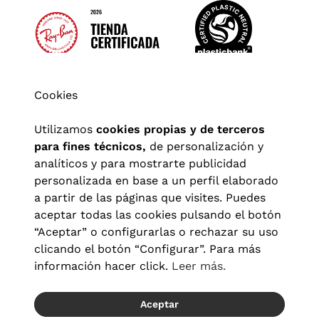
Cookies
Utilizamos
cookies propias y de terceros
para fines técnicos,
de personalización y
analíticos y para mostrarte publicidad
personalizada en base a un perfil elaborado
a partir de las páginas que visites. Puedes
aceptar todas las cookies pulsando el botón
“Aceptar” o configurarlas o rechazar su uso
clicando el botón “Configurar”. Para más
Aviso legal
|
Política de privacidad
|
Términos y condiciones
|
información hacer click.
Leer más.
Política de cookies
|
Configuración de cookies
Aceptar
© 2026 Visionlab España