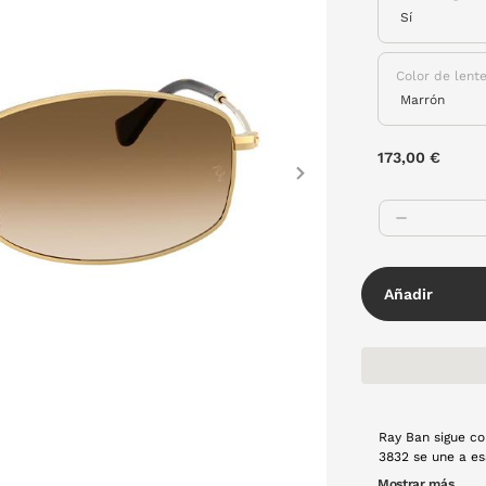
Color de lent
173,00 €
Next
Añadir
Ray Ban sigue co
3832 se une a esa tend
vintage que no p
Mostrar más