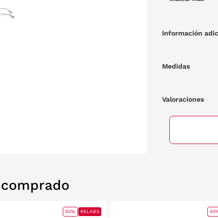
Información adic
Medidas
Valoraciones
n comprado
50%
RELABS
40