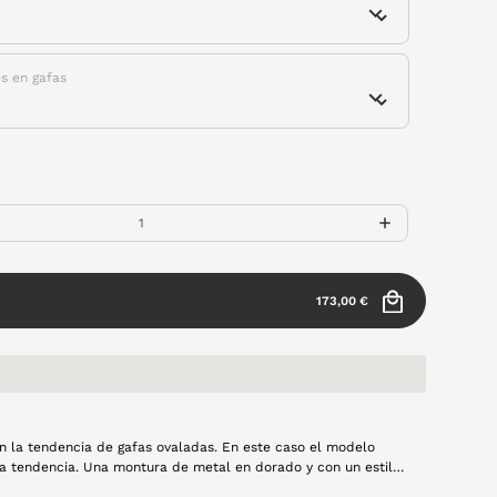
es en gafas
173,00 €
n la tendencia de gafas ovaladas. En este caso el modelo
encia. Una montura de metal en dorado y con un estilo
odrás dejar de mirar.