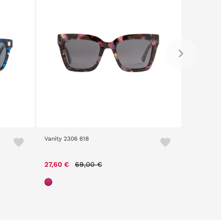
Vanity 2306 618
The Circus
Price reduced from
to
27,60 €
69,00 €
48,30 €