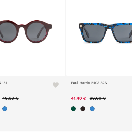
 151
Paul Harris 2403 82S
Price reduced from
to
Price reduced from
to
49,00 €
41,40 €
69,00 €