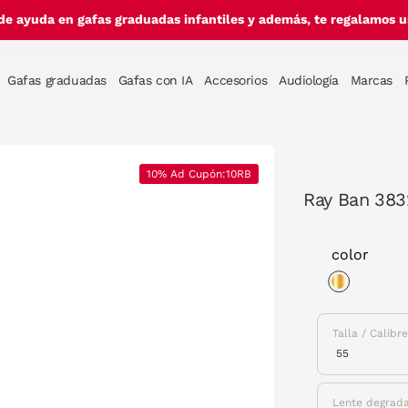
de ayuda en gafas graduadas infantiles y además, te regalamos un
Gafas graduadas
Gafas con IA
Accesorios
Audiología
Marcas
10% Ad Cupón:10RB
Ray Ban 383
color
selected
Talla / Calibr
Lente degrad