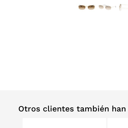
Otros clientes también ha
0%
RELABS