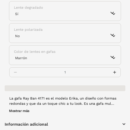
Lente degradado
Lente polarizada
Color de lentes en gafas
La gafa Ray Ban 4171 es el modelo Erika, un diseño con formas
redondas y que da un toque chic a tu look. Es una gafa mul
ligera, que cuenta con varillas metálicas y muy finas. El frente
Mostrar más
de la montura es de pasta en color habana.
Información adicional