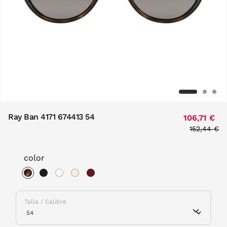
Ray Ban 4171 674413 54
106,71 €
Price red
152,44 €
to
color
selected
Talla / Calibre