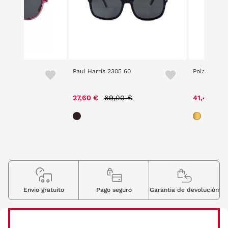
Paul Harris 2305 60
Polaroid 62
Price reduced from
to
27,60 €
69,00 €
41,40 €
Envio gratuito
Pago seguro
Garantia de devolución