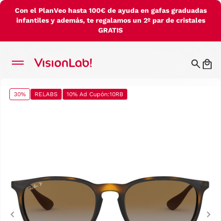
Con el PlanVeo hasta 100€ de ayuda en gafas graduadas
infantiles y además, te regalamos un 2º par de cristales
GRATIS
30%
RELABS
10% Ad Cupón:10RB
Previous