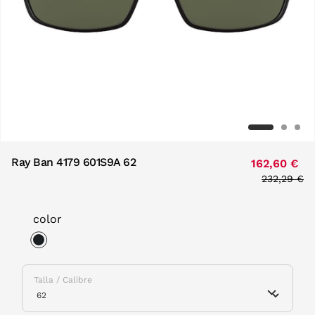
Ray Ban 4179 601S9A 62
162,60 €
Price redu
232,29 €
to
color
selected
Talla / Calibre