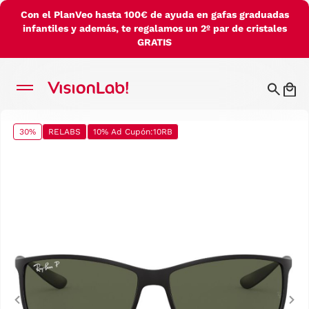
Con el PlanVeo hasta 100€ de ayuda en gafas graduadas
infantiles y además, te regalamos un 2º par de cristales
GRATIS
30%
RELABS
10% Ad Cupón:10RB
Previous