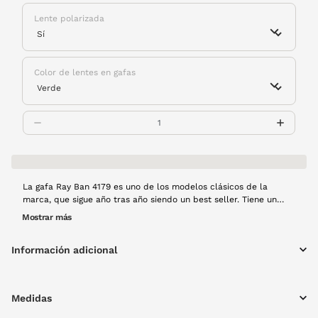
Lente polarizada
Color de lentes en gafas
La gafa Ray Ban 4179 es uno de los modelos clásicos de la
marca, que sigue año tras año siendo un best seller. Tiene un
diseño de linea rectangular y muy ligera. La montura es de pasta
Mostrar más
en color negro.
Información adicional
Medidas