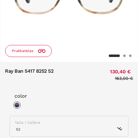
Pruébatelas
Ray Ban 5417 8252 52
130,40 €
Price redu
163,00 €
to
color
selected
Talla / Calibre