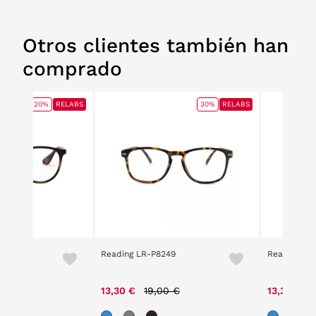
Otros clientes también han
comprado
20%
RELABS
30%
RELABS
Reading LR-P8249
Reading LR
ice reduced from
to
Price reduced from
to
P
,00 €
13,30 €
19,00 €
13,30 €
1