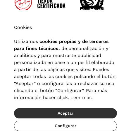
Cookies
Utilizamos
cookies propias y de terceros
para fines técnicos,
de personalización y
analíticos y para mostrarte publicidad
personalizada en base a un perfil elaborado
a partir de las páginas que visites. Puedes
aceptar todas las cookies pulsando el botón
“Aceptar” o configurarlas o rechazar su uso
clicando el botón “Configurar”. Para más
Aviso legal
|
Política de privacidad
|
Términos y condiciones
|
información hacer click.
Leer más.
Política de cookies
|
Configuración de cookies
Aceptar
© 2026 Visionlab España
Recíbelo del 20/08 al 22/08
Configurar