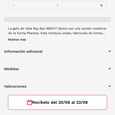
La gafa de vista Ray Ban RB5417 Optics son una versión moderna
de la forma Phantos. Esta montura unisex, fabricada de forma
artesanal con acetato, está disponible en azul y verde a rayas.
Mostrar más
Estas gafas de vista son prácticas y estilosas, la opción ideal
quienes buscan comodidad y durabilidad.
Información adicional
Medidas
Valoraciones
Recíbelo del 20/08 al 22/08