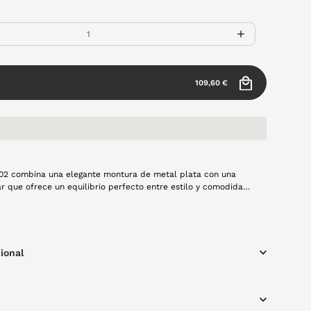
109,60 €
02 combina una elegante montura de metal plata con una
r que ofrece un equilibrio perfecto entre estilo y comodidad.
sta garantizan una visión clara y nítida para el uso diario,
geras y resistentes.
ional