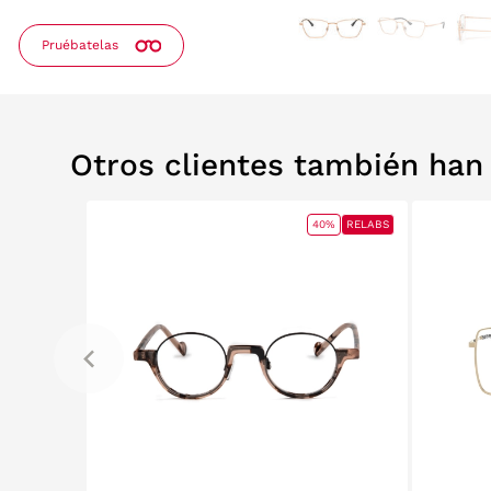
Pruébatelas
Otros clientes también ha
0%
RELABS
40%
RELABS