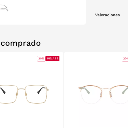
Valoraciones
n comprado
20%
RELABS
20