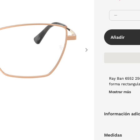
Añadir
Next
Ray Ban 6552 25
forma rectangula
Estas gafas de vi
Mostrar más
manteniéndose li
Información adic
Medidas