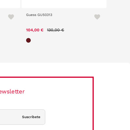
Guess GU50313
Carolina 
Price reduced from
to
104,00 €
130,00 €
146,30 
ewsletter
Suscríbete