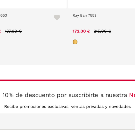
6553
Ray Ban 7553
Price reduced from
to
Price reduced from
to
€
137,00 €
172,00 €
215,00 €
 10% de descuento por suscribirte a nuestra
N
Recibe promociones exclusivas, ventas privadas y novedades