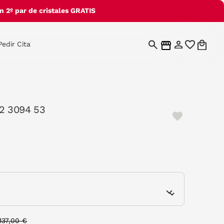
 2º par de cristales GRATIS
Pedir Cita
2 3094 53
e
Price reduced from
to
137,00 €