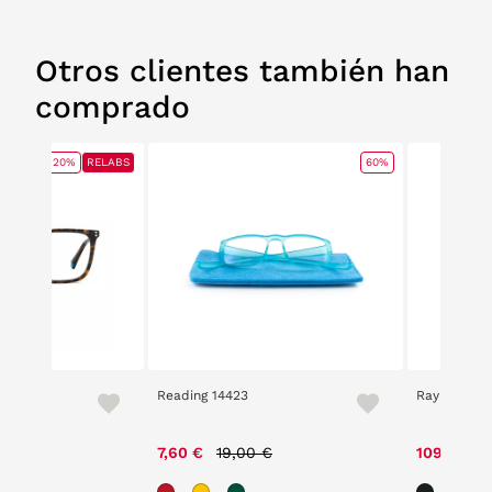
Otros clientes también han
comprado
20%
RELABS
60%
Reading 14423
Ray Ban 52
e reduced from
to
Price reduced from
to
00 €
7,60 €
19,00 €
109,60 €