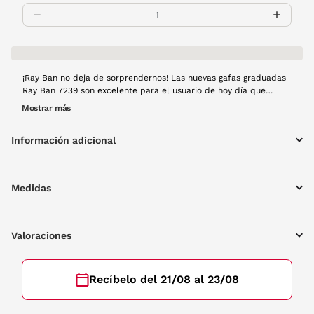
¡Ray Ban no deja de sorprendernos! Las nuevas gafas graduadas
Ray Ban 7239 son excelente para el usuario de hoy día que
busca una gafa perfecta para cualquier tarea y en cualquier
Mostrar más
momento. Gafa de líneas finas y cuidadas, con forma rectangular
y con montura de pasta en color transparente.
Información adicional
Medidas
Valoraciones
Recíbelo del 21/08 al 23/08