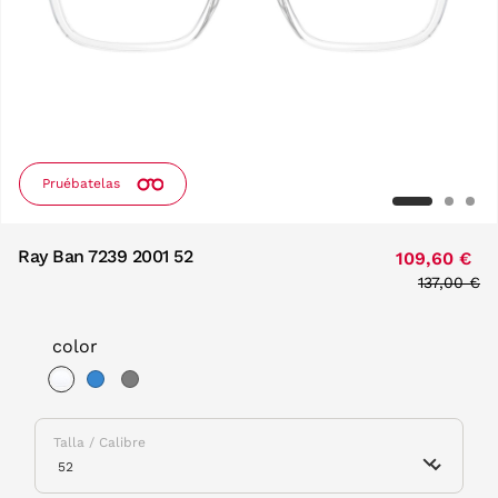
Pruébatelas
Ray Ban 7239 2001 52
109,60 €
Price red
137,00 €
to
color
selected
Talla / Calibre