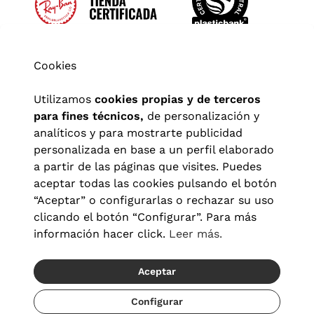
Cookies
Utilizamos
cookies propias y de terceros
para fines técnicos,
de personalización y
analíticos y para mostrarte publicidad
personalizada en base a un perfil elaborado
a partir de las páginas que visites. Puedes
aceptar todas las cookies pulsando el botón
“Aceptar” o configurarlas o rechazar su uso
clicando el botón “Configurar”. Para más
Aviso legal
|
Política de privacidad
|
Términos y condiciones
|
información hacer click.
Leer más.
Política de cookies
|
Configuración de cookies
Aceptar
© 2026 Visionlab España
Recíbelo del 21/08 al 23/08
Configurar