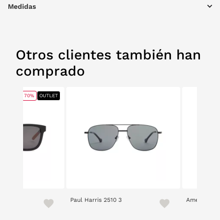
Medidas
Otros clientes también han
comprado
70%
OUTLET
13
Paul Harris 2510 3
American P