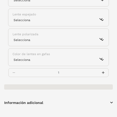
Lente espejado
Lente polarizada
Color de lentes en gafas
Información adicional