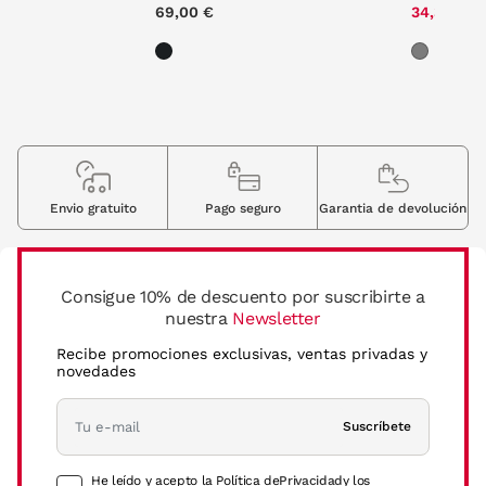
e reduced from
to
00 €
69,00 €
34,30 €
Envio gratuito
Pago seguro
Garantia de devolución
Consigue 10% de descuento por suscribirte a
nuestra
Newsletter
Recibe promociones exclusivas, ventas privadas y
novedades
Suscríbete
He leído y acepto la Política de
Privacidad
y los