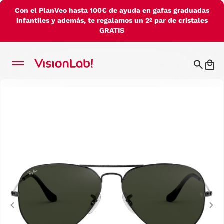
Con el PlanVeo hasta 100€ de ayuda en gafas graduadas
infantiles y además, te regalamos un 2º par de cristales
GRATIS
Previous