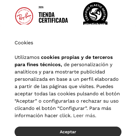
Cookies
Utilizamos
cookies propias y de terceros
para fines técnicos,
de personalización y
analíticos y para mostrarte publicidad
personalizada en base a un perfil elaborado
a partir de las páginas que visites. Puedes
aceptar todas las cookies pulsando el botón
“Aceptar” o configurarlas o rechazar su uso
clicando el botón “Configurar”. Para más
Aviso legal
|
Política de privacidad
|
Términos y condiciones
|
información hacer click.
Leer más.
Política de cookies
|
Configuración de cookies
Aceptar
© 2026 Visionlab España