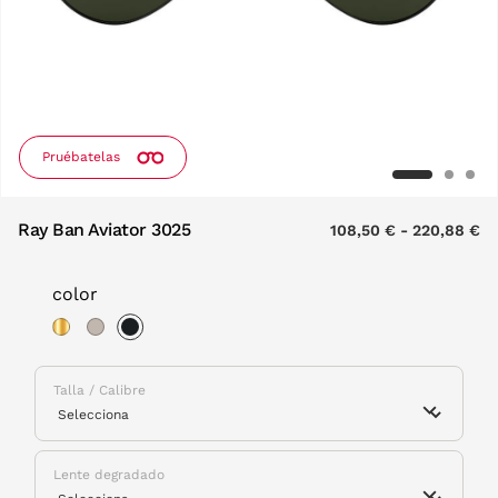
Pruébatelas
Ray Ban Aviator 3025
108,50 €
-
220,88 €
color
selected
Talla / Calibre
Lente degradado