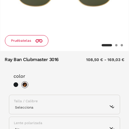
Pruébatelas
Ray Ban Clubmaster 3016
108,50 €
-
169,03 €
color
selected
Talla / Calibre
Lente polarizada