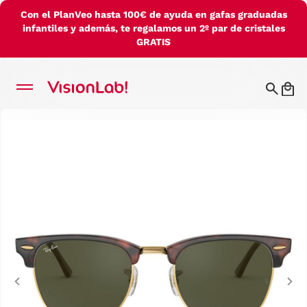
Con el PlanVeo hasta 100€ de ayuda en gafas graduadas
infantiles y además, te regalamos un 2º par de cristales
GRATIS
Previous