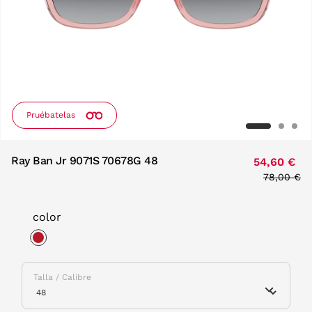
Pruébatelas
Ray Ban Jr 9071S 70678G 48
54,60 €
Price red
78,00 €
to
color
selected
Talla / Calibre