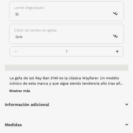
Lente degradado
Color de lentes en gafas
La gafa de sol Ray Ban 2140 es la clásica Wayfarer. Un modélo
icónico de esta marca y que sigue siendo tendencia año tras año
convirtiendose en uno de los modelos más vendidos. Esta
Mostrar más
montura es de pasta en color marrón. No te quedes sin ella,
tendrás una para toda la vida.
Información adicional
Medidas