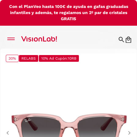
Con el PlanVeo hasta 100€ de ayuda en gafas graduadas
infantiles y además, te regalamos un 2º par de cristales
GRATIS
30%
RELABS
10% Ad Cupón:10RB
Previous